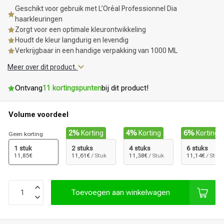
Geschikt voor gebruik met L’Oréal Professionnel Dia
haarkleuringen
Zorgt voor een optimale kleurontwikkeling
Houdt de kleur langdurig en levendig
Verkrijgbaar in een handige verpakking van 1000 ML
Meer over dit product.
Ontvang
11 kortingspunten
bij dit product!
Volume voordeel
2%
Korting
4%
Korting
6%
Korting
Geen korting
1 stuk
2 stuks
4 stuks
6 stuks
11,85€
11,61€
/ Stuk
11,38€
/ Stuk
11,14€
/ Stuk
Toevoegen aan winkelwagen