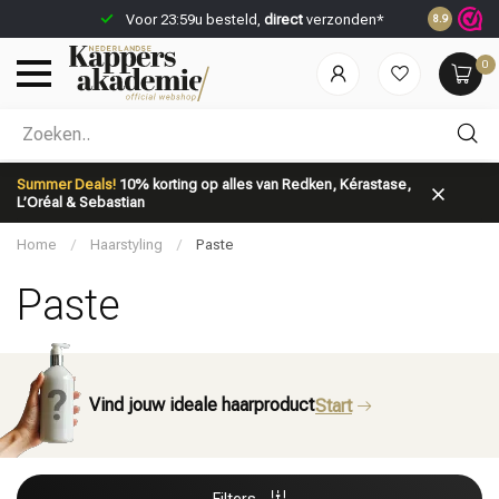
Voor 23:59u besteld,
direct
verzonden*
Spaar
kort
8.9
0
Welke categorie ben jij naar op zoek?
Summer Deals!
10% korting op alles van Redken, Kérastase,
L’Oréal & Sebastian
Home
/
Haarstyling
/
Paste
Paste
Merken
Haarverzorging
Vind jouw ideale haarproduct
Start