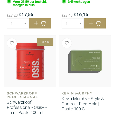
Voor 23.59 uur besteld,
3-5 werkdagen
morgen in huis
€17,55
€16,15
€27,20
€23,40
-57%
SCHWARZKOPF 
KEVIN MURPHY
PROFESSIONAL
Kevin Murphy - Style &
Schwarzkopf
Control - Free.Hold |
Professional - Osis+ -
Paste 100 G
Thrill | Paste 100 ml