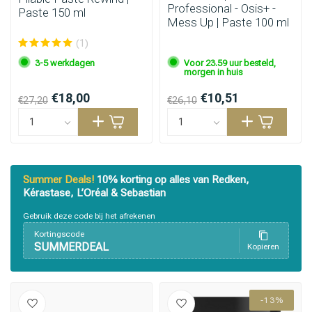
Professional - Osis+ -
Paste 150 ml
Mess Up | Paste 100 ml
(1)
3-5 werkdagen
Voor 23.59 uur besteld,
morgen in huis
€18,00
€10,51
€27,20
€26,10
Summer Deals!
10% korting op alles van Redken,
Kérastase, L’Oréal & Sebastian
Gebruik deze code bij het afrekenen
Kortingscode
SUMMERDEAL
Kopieren
-13%