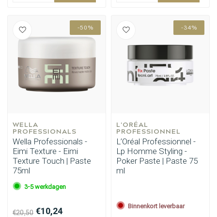
Omvorming
CombiDeals
-50%
-34%
WELLA 
L'ORÉAL 
PROFESSIONALS
PROFESSIONNEL
Wella Professionals -
L’Oréal Professionnel -
Eimi Texture - Eimi
Lp Homme Styling -
Texture Touch | Paste
Poker Paste | Paste 75
75ml
ml
3-5 werkdagen
Binnenkort leverbaar
€10,24
€20,50