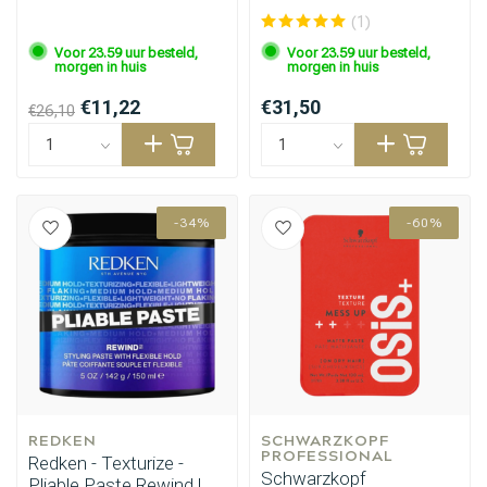
(1)
Voor 23.59 uur besteld,
Voor 23.59 uur besteld,
morgen in huis
morgen in huis
€11,22
€31,50
€26,10
-34%
-60%
Haarstyling
Haarkleuring
REDKEN
SCHWARZKOPF 
PROFESSIONAL
Redken - Texturize -
Schwarzkopf
Pliable Paste Rewind |