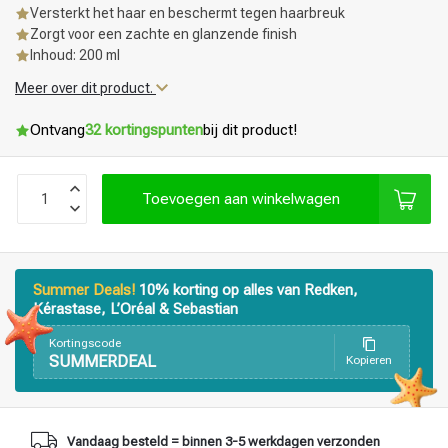
Versterkt het haar en beschermt tegen haarbreuk
Zorgt voor een zachte en glanzende finish
Inhoud: 200 ml
Meer over dit product.
Ontvang
32 kortingspunten
bij dit product!
Toevoegen aan winkelwagen
Summer Deals!
10% korting op alles van Redken,
Kérastase, L’Oréal & Sebastian
Kortingscode
SUMMERDEAL
Kopieren
Haarstyling
Haarkleuring
Vandaag besteld = binnen 3-5 werkdagen verzonden