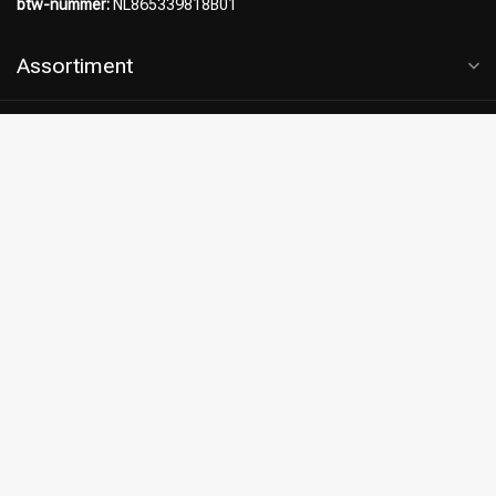
btw-nummer:
NL865339818B01
Assortiment
Klantenservice
Klantbeoordelingen
8.9
/10
4122 beoordelingen
Bekijk meer