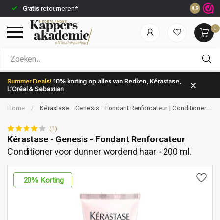
Gratis
retourneren*
Voor 23:5
8.9
0
Welke categorie ben jij naar op zoek?
Summer Deals!
10% korting op alles van Redken, Kérastase,
L’Oréal & Sebastian
Home
/
Kérastase - Genesis - Fondant Renforcateur | Conditioner
voor dunner wordend haar - 200 ml.
(1)
Kérastase - Genesis - Fondant Renforcateur
Conditioner voor dunner wordend haar - 200 ml.
Merken
Haarverzorging
20
% Korting