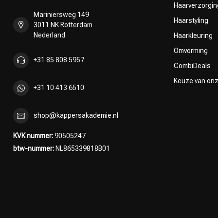
Haarverzorgin
Mariniersweg 149
Haarstyling
3011 NK Rotterdam
Nederland
Haarkleuring
Omvorming
+31 85 808 5957
CombiDeals
Keuze van on
+31 10 413 6510
shop@kappersakademie.nl
KVK nummer:
90505247
btw-nummer:
NL865339818B01