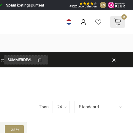
Spaar
kortingspunten!
8.9
4122
beoordelingen
0
e:
SUMMERDEAL
Toon:
-35%