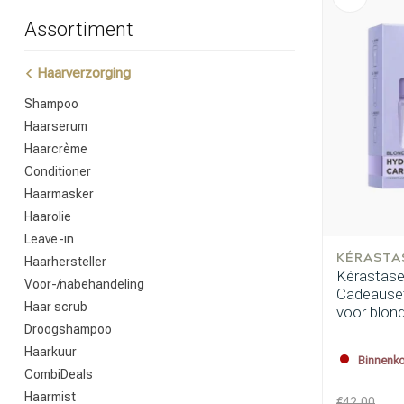
Assortiment
Haarverzorging
Shampoo
Haarserum
Haarcrème
Conditioner
Haarmasker
Haarolie
Leave-in
KÉRASTA
Haarhersteller
Kérastase 
Voor-/nabehandeling
Cadeauset 
Haar scrub
voor blon
Droogshampoo
Haarkuur
Binnenko
CombiDeals
Haarmist
€42,00