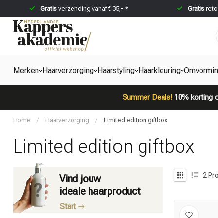
Gratis
verzending vanaf € 35,- *
Gratis
reto
Merken
Haarverzorging
Haarstyling
Haarkleuring
Omvormi
Summer Deals!
10% korting o
Home
/
Haarverzorging
/
Limited edition giftbox
Limited edition giftbox
2
Pro
Vind jouw
ideale haarproduct
Start