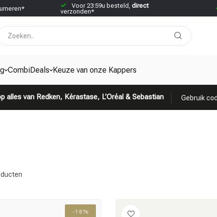
Voor 23:59u besteld,
direct
urneren*
verzonden*
ng
CombiDeals
Keuze van onze Kappers
p alles van Redken, Kérastase, L’Oréal & Sebastian
Gebruik cod
ducten
-18%