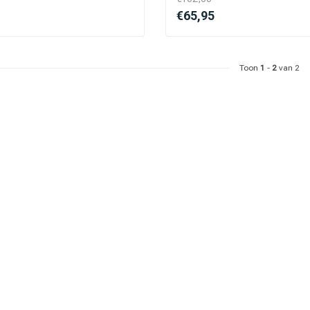
€65,95
 ben jij naar op zoek?
Toon
1
-
2
van 2
Haarverzorging
Haarstyling