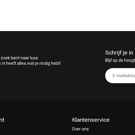
Keuze van onze
CombiDeals
Kappers
Schrijf je 
 zoek bent naar luxe
Blijf op de hoog
 heeft alles wat je nodig hebt!
nt
Klantenservice
Over ons