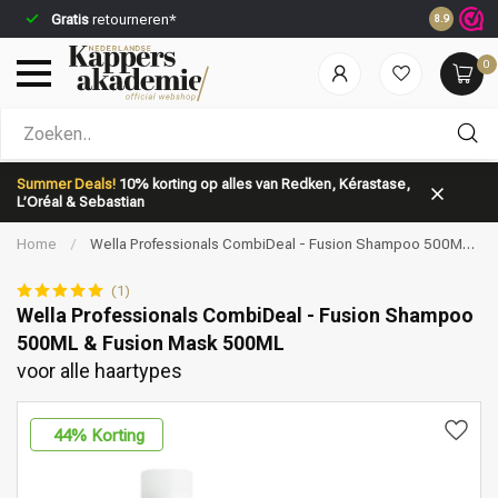
Gratis
retourneren*
Voor 23:5
8.9
0
Welke categorie ben jij naar op zoek?
Summer Deals!
10% korting op alles van Redken, Kérastase,
L’Oréal & Sebastian
Home
/
Wella Professionals CombiDeal - Fusion Shampoo 500ML
& Fusion Mask 500ML | voor alle haartypes
(1)
Wella Professionals CombiDeal - Fusion Shampoo
500ML & Fusion Mask 500ML
Merken
Haarverzorging
voor alle haartypes
44
% Korting