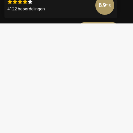
8.9
/10
4122 beoordelingen
Bekijk meer
€
© Copyright 2026 Official Webshop - Nederlandse