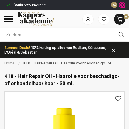
Gratis
retourneren*
Voor 23:5
8.9
0
Welke categorie ben jij naar op zoek?
Summer Deals!
10% korting op alles van Redken, Kérastase,
L’Oréal & Sebastian
Home
/
K18 - Hair Repair Oil - Haarolie voor beschadigd- of
onhandelbaar haar - 30 ml.
K18 - Hair Repair Oil - Haarolie voor beschadigd-
of onhandelbaar haar - 30 ml.
Merken
Haarverzorging