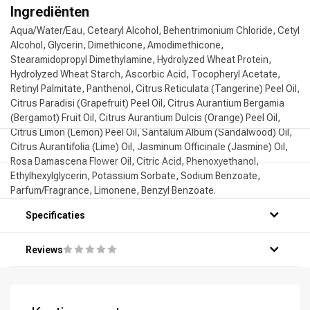
Ingrediënten
Aqua/Water/Eau, Cetearyl Alcohol, Behentrimonium Chloride, Cetyl
Alcohol, Glycerin, Dimethicone, Amodimethicone,
Stearamidopropyl Dimethylamine, Hydrolyzed Wheat Protein,
Hydrolyzed Wheat Starch, Ascorbic Acid, Tocopheryl Acetate,
Retinyl Palmitate, Panthenol, Citrus Reticulata (Tangerine) Peel Oil,
Citrus Paradisi (Grapefruit) Peel Oil, Citrus Aurantium Bergamia
(Bergamot) Fruit Oil, Citrus Aurantium Dulcis (Orange) Peel Oil,
Citrus Limon (Lemon) Peel Oil, Santalum Album (Sandalwood) Oil,
Citrus Aurantifolia (Lime) Oil, Jasminum Officinale (Jasmine) Oil,
Rosa Damascena Flower Oil, Citric Acid, Phenoxyethanol,
Ethylhexylglycerin, Potassium Sorbate, Sodium Benzoate,
Parfum/Fragrance, Limonene, Benzyl Benzoate.
Specificaties
Reviews