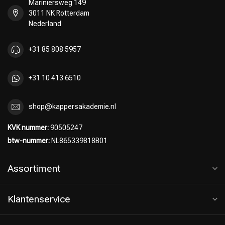
Mariniersweg 149
3011 NK Rotterdam
Nederland
+31 85 808 5957
+31 10 413 6510
shop@kappersakademie.nl
Keuze van onze Kappers
KVK nummer:
90505247
btw-nummer:
NL865339818B01
Assortiment
Klantenservice