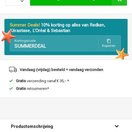
Summer Deals!
10% korting op alles van Redken,
Kérastase, L’Oréal & Sebastian
Kortingscode
SUMMERDEAL
Kopieren
Vandaag (vrijdag) besteld = vandaag verzonden
Gratis
verzending vanaf € 35,- *
Gratis
retourneren*
Productomschrijving
Haarstyling
Haarkleuring