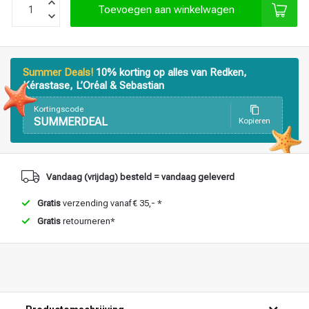
Toevoegen aan winkelwagen
Haarstyling
Haarkleuring
Summer Deals!
10% korting op alles van Redken,
Kérastase, L’Oréal & Sebastian
Kortingscode
SUMMERDEAL
Kopieren
Vandaag (vrijdag) besteld = vandaag geleverd
Gratis
verzending vanaf € 35,- *
Gratis
retourneren*