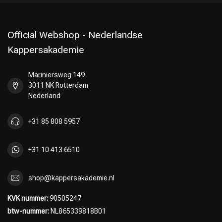
Official Webshop - Nederlandse
Kappersakademie
Mariniersweg 149
3011 NK Rotterdam
Nederland
+31 85 808 5957
+31 10 413 6510
shop@kappersakademie.nl
KVK nummer:
90505247
btw-nummer:
NL865339818B01