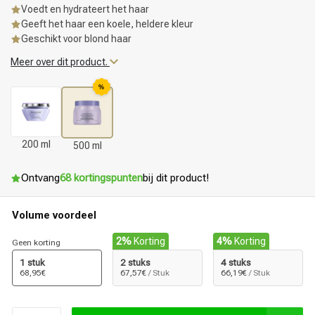
Voedt en hydrateert het haar
Geeft het haar een koele, heldere kleur
Geschikt voor blond haar
Meer over dit product.
%
200 ml
500 ml
Ontvang
68 kortingspunten
bij dit product!
Volume voordeel
2%
Korting
4%
Korting
Geen korting
1 stuk
2 stuks
4 stuks
68,95€
67,57€
/ Stuk
66,19€
/ Stuk