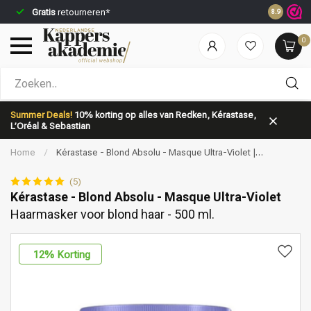
Gratis
retourneren*
Voor 23:5
8.9
0
Welke categorie ben jij naar op zoek?
Summer Deals!
10% korting op alles van Redken, Kérastase,
L’Oréal & Sebastian
Home
/
Kérastase - Blond Absolu - Masque Ultra-Violet |
Haarmasker voor blond haar - 500 ml.
(5)
Kérastase - Blond Absolu - Masque Ultra-Violet
Haarmasker voor blond haar - 500 ml.
Merken
Haarverzorging
12
% Korting