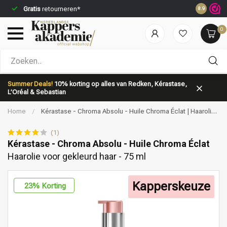
Gratis
retourneren*
Voor 23:5
8.9
0
Welke categorie ben jij naar op zoek?
Summer Deals!
10% korting op alles van Redken, Kérastase,
L’Oréal & Sebastian
Home
/
Kérastase - Chroma Absolu - Huile Chroma Éclat | Haarolie
voor gekleurd haar - 75 ml
(1)
Kérastase - Chroma Absolu - Huile Chroma Éclat
Haarolie voor gekleurd haar - 75 ml
Merken
Haarverzorging
Kapperskeuze
23
% Korting