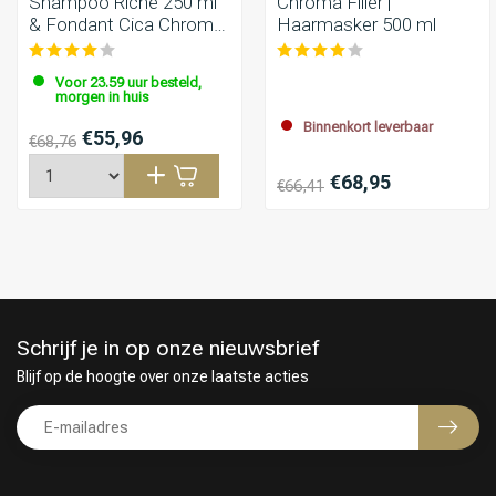
Shampoo Riche 250 ml
Chroma Filler |
& Fondant Cica Chroma
Haarmasker 500 ml
200 ml
Voor 23.59 uur besteld,
morgen in huis
Binnenkort leverbaar
€55,96
€68,76
€68,95
€66,41
Keuze van onze Kappers
Schrijf je in op onze nieuwsbrief
Blijf op de hoogte over onze laatste acties