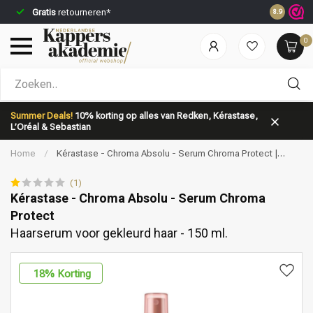
Gratis
retourneren*
Voor 23:5
8.9
0
Welke categorie ben jij naar op zoek?
Summer Deals!
10% korting op alles van Redken, Kérastase,
L’Oréal & Sebastian
Home
/
Kérastase - Chroma Absolu - Serum Chroma Protect |
Haarserum voor gekleurd haar - 150 ml.
(1)
Kérastase - Chroma Absolu - Serum Chroma
Protect
Merken
Haarverzorging
Haarserum voor gekleurd haar - 150 ml.
18
% Korting