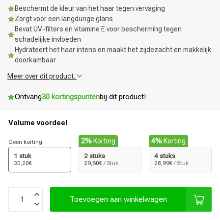
Beschermt de kleur van het haar tegen vervaging
Zorgt voor een langdurige glans
Bevat UV-filters en vitamine E voor bescherming tegen
schadelijke invloeden
Hydrateert het haar intens en maakt het zijdezacht en makkelijk
doorkambaar
Meer over dit product.
Ontvang
30 kortingspunten
bij dit product!
Volume voordeel
2%
Korting
4%
Korting
Geen korting
1 stuk
2 stuks
4 stuks
30,20€
29,60€
/ Stuk
28,99€
/ Stuk
Toevoegen aan winkelwagen