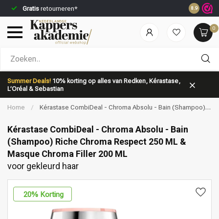
Gratis
retourneren*
Voor 23:5
8.9
0
Welke categorie ben jij naar op zoek?
Summer Deals!
10% korting op alles van Redken, Kérastase,
L’Oréal & Sebastian
Home
/
Kérastase CombiDeal - Chroma Absolu - Bain (Shampoo)
Riche Chroma Respect 250 ML & Masque Chroma Filler 200 ML | voor
gekleurd haar
Kérastase CombiDeal - Chroma Absolu - Bain
(Shampoo) Riche Chroma Respect 250 ML &
Masque Chroma Filler 200 ML
Merken
Haarverzorging
voor gekleurd haar
20
% Korting