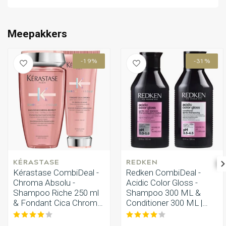
Omvorming
CombiDeals
Meepakkers
-19%
-31%
KÉRASTASE
REDKEN
Kérastase CombiDeal -
Redken CombiDeal -
Chroma Absolu -
Acidic Color Gloss -
Shampoo Riche 250 ml
Shampoo 300 ML &
& Fondant Cica Chroma
Conditioner 300 ML |
200 ml
voor gekleurd haar