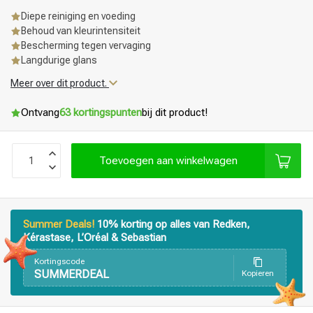
Diepe reiniging en voeding
Behoud van kleurintensiteit
Bescherming tegen vervaging
Langdurige glans
Meer over dit product.
Ontvang
63 kortingspunten
bij dit product!
Toevoegen aan winkelwagen
Summer Deals!
10% korting op alles van Redken,
Kérastase, L’Oréal & Sebastian
Kortingscode
SUMMERDEAL
Kopieren
Haarstyling
Haarkleuring