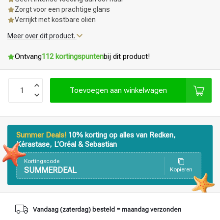
Zorgt voor een prachtige glans
Verrijkt met kostbare oliën
Meer over dit product.
Ontvang
112 kortingspunten
bij dit product!
Toevoegen aan winkelwagen
Summer Deals!
10% korting op alles van Redken,
Kérastase, L’Oréal & Sebastian
Kortingscode
SUMMERDEAL
Kopieren
Vandaag (zaterdag) besteld = maandag verzonden
Haarstyling
Haarkleuring