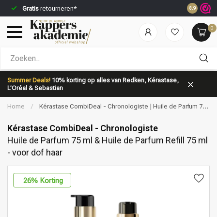
Gratis
retourneren*
Voor 23:5
8.9
0
Welke categorie ben jij naar op zoek?
Summer Deals!
10% korting op alles van Redken, Kérastase,
L’Oréal & Sebastian
Home
/
Kérastase CombiDeal - Chronologiste | Huile de Parfum 75
ml & Huile de Parfum Refill 75 ml - voor dof haar
Kérastase CombiDeal - Chronologiste
Huile de Parfum 75 ml & Huile de Parfum Refill 75 ml
- voor dof haar
Merken
Haarverzorging
26
% Korting