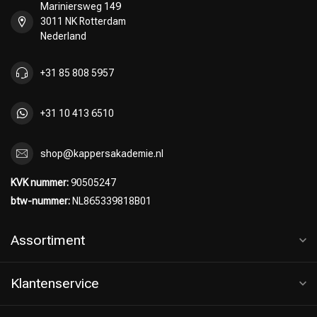
Mariniersweg 149
3011 NK Rotterdam
Nederland
+31 85 808 5957
+31 10 413 6510
shop@kappersakademie.nl
KVK nummer:
90505247
btw-nummer:
NL865339818B01
Assortiment
Klantenservice