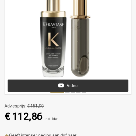
Video
Adviesprijs:
€ 151,90
€ 112,86
Incl. btw
Geeft intense voeding aan dof haar