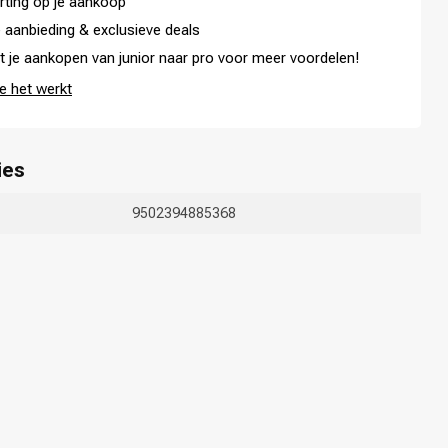
rting op je aankoop
 aanbieding & exclusieve deals
t je aankopen van junior naar pro voor meer voordelen!
e het werkt
ies
9502394885368
Haarkleuring