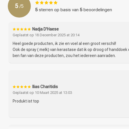
stappen.
5
/
5
Ingrediënten Kérastase Discipline Fondant Fluidealiste 200 ML:
5
sterren op basis van
5
beoordelingen
Aqua / Water, Cetearyl Alcohol, Amodimethicone, Glycerin, Cetyl
Hydroxyethylmonium Methosulfate, Trideceth-6, Phenoxyethanol, 
Nadja D'Haese
Salicylate, Serine, Hydroxypropyltrimonium Hydrolyzed Wheat Pr
Geplaatst op 18 December 2025 at 20:14
Digluconate, 2-Oleamido-1,3-Octadecanediol, Linalool, Alpha-I
Heel goede producten, ik zie en voel al een groot verschil!
Omvorming
Ook de spray ( melk) van kerastase dat ik op droog of handdoek d
ben fan van deze producten, zou het iedereen aanraden.
Ilias Charitidis
Geplaatst op 10 Maart 2025 at 13:03
Produkt ist top