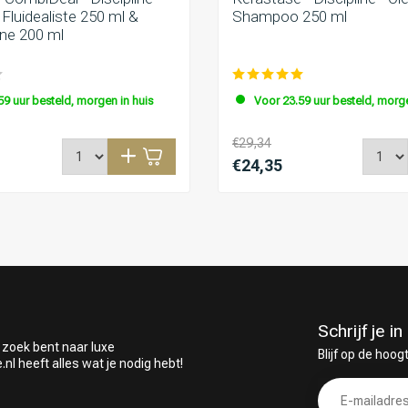
luidealiste 250 ml &
Shampoo 250 ml
ne 200 ml
59 uur besteld, morgen in huis
Voor 23.59 uur besteld, morge
€29,34
€24,35
Schrijf je 
 zoek bent naar luxe
Blijf op de hoog
 heeft alles wat je nodig hebt!