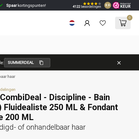
Spaar
kortingspunten!
8.9
4122
beoordelingen
0
e:
SUMMERDEAL
aar haar
delingen
CombiDeal - Discipline - Bain
 Fluidealiste 250 ML & Fondant
te 200 ML
digd- of onhandelbaar haar