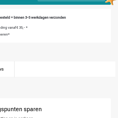
esteld = binnen 3-5 werkdagen verzonden
ing vanaf € 35,- *
neren*
ws
gspunten sparen