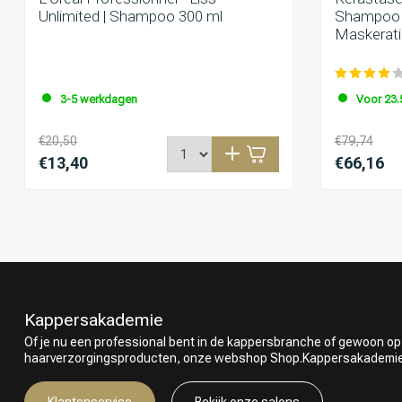
Unlimited | Shampoo 300 ml
Shampoo F
Maskerati
3-5 werkdagen
Voor 23.
€20,50
€79,74
€13,40
€66,16
Kappersakademie
Of je nu een professional bent in de kappersbranche of gewoon op
haarverzorgingsproducten, onze webshop Shop.Kappersakademie.nl