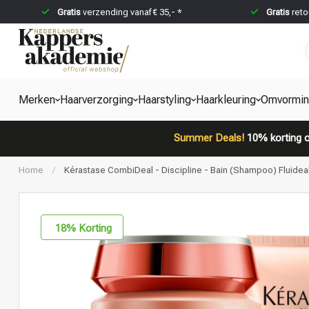
Gratis
verzending vanaf € 35,- *
Gratis
reto
Merken
Haarverzorging
Haarstyling
Haarkleuring
Omvormi
Summer Deals!
10% korting o
Home
/
Kérastase CombiDeal - Discipline - Bain (Shampoo) Fluidea
18
% Korting