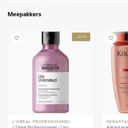
Van Wettere marnix
Geplaatst op 7 November 2024 at 11:03
Meepakkers
Snelle vlotte levering!
-35%
L'ORÉAL PROFESSIONNEL
KÉRASTA
L’Oréal Professionnel - Liss
Kérastase 