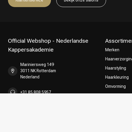
Klantenservice
Bekijk onze salons
Official Webshop - Nederlandse
Assortime
Kappersakademie
Merken
Haarverzorgin
Mariniersweg 149
Haarstyling
3011 NK Rotterdam
Nederland
Haarkleuring
Omvorming
+31 85 808 5957
CombiDeals
Keuze van on
+31 10 413 6510
shop@kappersakademie.nl