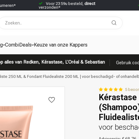
Voor 23:59u besteld,
direct
urneren*
verzonden*
ng
CombiDeals
Keuze van onze Kappers
p alles van Redken, Kérastase, L’Oréal & Sebastian
Gebruik cod
liste 250 ML & Fondant Fluidealiste 200 ML | voor beschadigd- of onhandelb
5 beoor
Kérastase 
(Shampoo)
Fluidealis
voor bescha