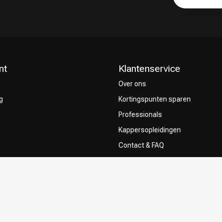
nt
Klantenservice
Over ons
g
Kortingspunten sparen
Professionals
Kappersopleidingen
Contact & FAQ
Bezorgen
ze Kappers
Retourneren
Betaalmethoden
Algemene voorwaarden