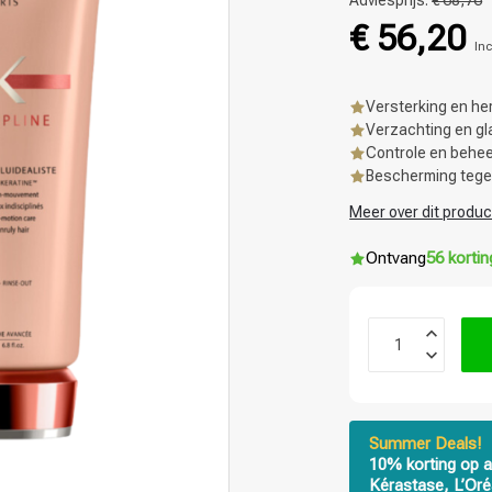
Adviesprijs:
€ 68,76
€ 56,20
Inc
Versterking en her
Verzachting en gl
Controle en behee
Bescherming tegen
Meer over dit produc
Ontvang
56 korti
Summer Deals!
10% korting op a
Kérastase, L’Oré