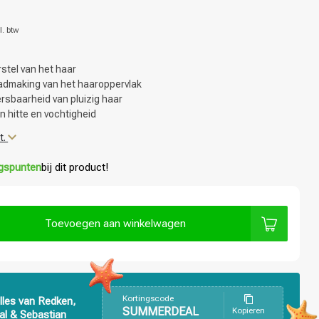
l. btw
stel van het haar
admaking van het haaroppervlak
rsbaarheid van pluizig haar
 hitte en vochtigheid
t.
ngspunten
bij dit product!
Toevoegen aan winkelwagen
Kortingscode
lles van Redken,
SUMMERDEAL
Kopieren
al & Sebastian