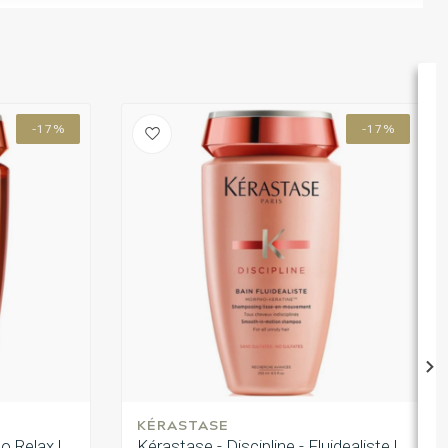
-17%
-17%
KÉRASTASE
o Relax |
Kérastase - Discipline - Fluidealiste |