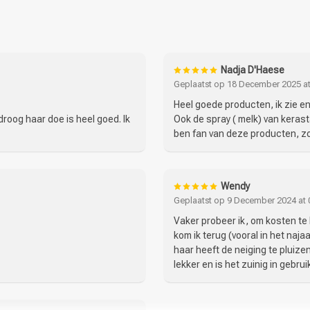
 Esters, Cetrimonium Chloride, Dipalmitoylethyl
Arginine, Glutamic Acid, Citric Acid, Benzyl
Nadja D'Haese
otein, Benzyl Alcohol, Chlorhexidine
Geplaatst op 18 December 2025 at
somethyl Ionone, Parfum / Fragrance.
Heel goede producten, ik zie en 
Keuze van onze
CombiDeals
roog haar doe is heel goed. Ik
Ook de spray ( melk) van kerast
Kappers
ben fan van deze producten, z
Wendy
Geplaatst op 9 December 2024 at 
Vaker probeer ik, om kosten t
kom ik terug (vooral in het najaa
haar heeft de neiging te pluizen.
lekker en is het zuinig in gebrui