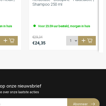
Shampoo 250 ml
n in huis
Voor 23.59 uur besteld, morgen in huis
€29,34
€24,35
in op onze nieuwsbrief
te over onze laatste acties
Abonneer