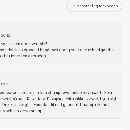
Je beoordeling toevoegen
 20:12
voel al een groot verschil!
ase dat ik op droog of handdoek droog haar doe is heel goed. Ik
ou het iedereen aanraden.
08:53
e besparen, andere merken shampoo+conditioner, maar telkens
r/ winter) naar Kerastase Discipline. Mijn dikke, zware, bijna stijl
 Deze lijn zorgt er voor dat dit niet gebeurd. Daarbij ruikt het
k. Voelt als verwennerij!