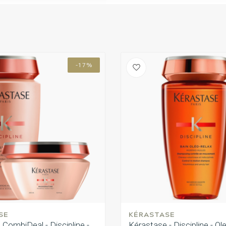
-17%
SE
KÉRASTASE
CombiDeal - Discipline -
Kérastase - Discipline - Ole