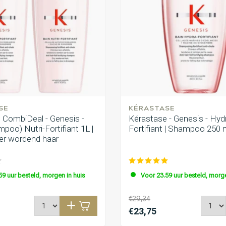
SE
KÉRASTASE
 CombiDeal - Genesis -
Kérastase - Genesis - Hyd
poo) Nutri-Fortifiant 1L |
Fortifiant | Shampoo 250 
er wordend haar
59 uur besteld, morgen in huis
Voor 23.59 uur besteld, morge
€29,34
€23,75