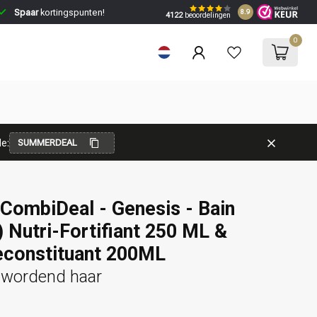
Spaar
kortingspunten!
8.9
4122
beoordelingen
0
e:
SUMMERDEAL
CombiDeal - Genesis - Bain
Nutri-Fortifiant 250 ML &
constituant 200ML
 wordend haar