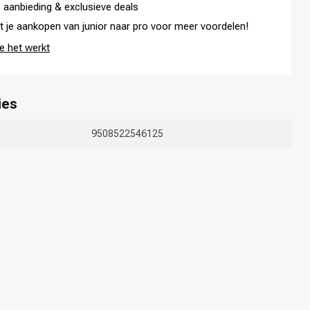
 aanbieding & exclusieve deals
t je aankopen van junior naar pro voor meer voordelen!
e het werkt
ies
9508522546125
Haarkleuring