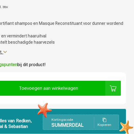
l. btw
Fortifiant shampoo en Masque Reconstituant voor dunner wordend
 en vermindert haaruitval
stelt beschadigde haarvezels
t.
ngspunten
bij dit product!
Toevoegen aan winkelwagen
Kortingscode
lles van Redken,
SUMMERDEAL
Kopieren
al & Sebastian