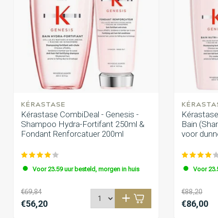
KÉRASTASE
KÉRASTA
Kérastase CombiDeal - Genesis -
Kérastase
Shampoo Hydra-Fortifant 250ml &
Bain (Sham
Fondant Renforcatuer 200ml
voor dunn
Voor 23.59 uur besteld, morgen in huis
Voor 23.
€69,84
€88,20
€56,20
€86,00