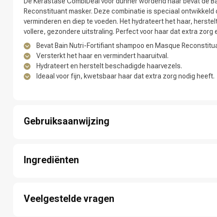
De Kérastase CombiDeal voor dunner wordend haar bevat de Ba
Reconstituant masker. Deze combinatie is speciaal ontwikkeld o
verminderen en diep te voeden. Het hydrateert het haar, herste
vollere, gezondere uitstraling. Perfect voor haar dat extra zor
Bevat Bain Nutri-Fortifiant shampoo en Masque Reconstitu
Versterkt het haar en vermindert haaruitval.
Hydrateert en herstelt beschadigde haarvezels.
Ideaal voor fijn, kwetsbaar haar dat extra zorg nodig heeft.
Merken
Gebruiksaanwijzing
1: Maak je haar nat met warm water.
2: Masseer Bain Nutri-Fortifiant shampoo in je haar en spoel goe
Ingrediënten
3: Breng Masque Reconstituant aan op de lengtes en punten.
4: Laat het masker 5-10 minuten inwerken.
Ingrediënten shampoo: Aqua / Water / Eau, Sodium Laureth Sulf
5: Spoel uit met koud water voor extra glans.
Glycerin, Sodium Benzoate, Salicylic Acid, Amodimethicone, Hy
6: Dep je haar droog en style het naar wens.
Veelgestelde vragen
10, Citric Acid, Sodium Hydroxide, Linalool, Hexylene Glycol, Fr
1,3-Octadecanediol, Citronellol, Alpha-Isomethyl Ionone, Hydrox