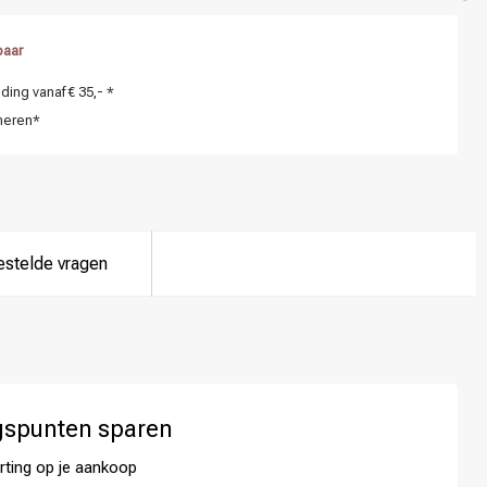
baar
ing vanaf € 35,- *
neren*
estelde vragen
gspunten sparen
rting op je aankoop