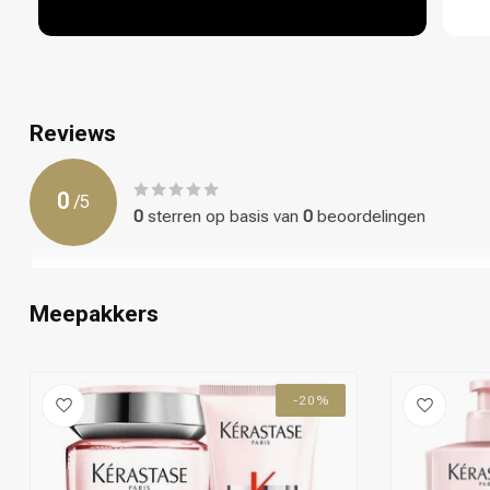
Reviews
0
/
5
0
sterren op basis van
0
beoordelingen
Meepakkers
-20%