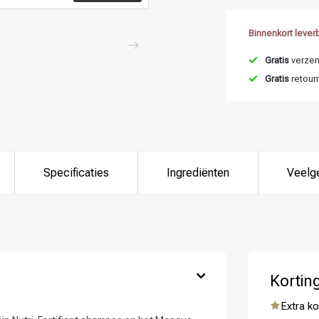
Binnenkort lever
Gratis
verzend
Gratis
retour
Specificaties
Ingrediënten
Veelg
Kortin
 ben jij naar op zoek?
Extra ko