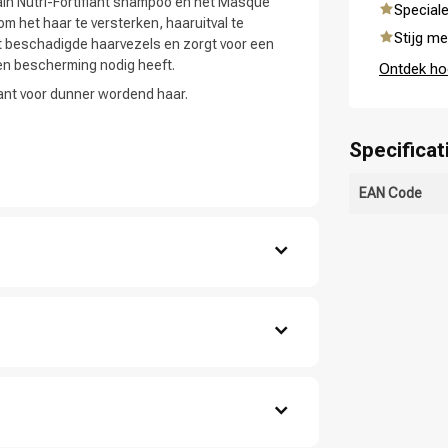
in Nutri-Fortifiant shampoo en het Masque
Speciale
m het haar te versterken, haaruitval te
Stijg me
lt beschadigde haarvezels en zorgt voor een
g en bescherming nodig heeft.
Ontdek ho
ant voor dunner wordend haar.
Specificat
EAN Code
Haarverzorging
Haarstyling
d uit.
ate, Cocamidopropyl Betaine, Sodium Chloride,
droxypropyl Starch Phosphate, Polyquaternium-
agrance / Parfum, Benzyl Salicylate, 2-Oleamido-
ycitronellal. Ingrediënten haarmasker: Aqua /