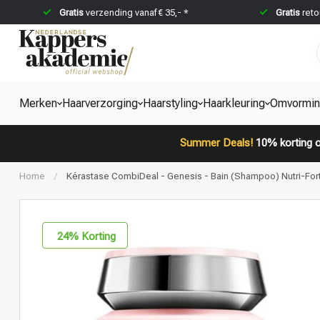
Gratis
verzending vanaf € 35,- *
Gratis
reto
Merken
Haarverzorging
Haarstyling
Haarkleuring
Omvormi
Summer Deals!
10% korting o
Home
/
Kérastase CombiDeal - Genesis - Bain (Shampoo) Nutri-For
24
% Korting