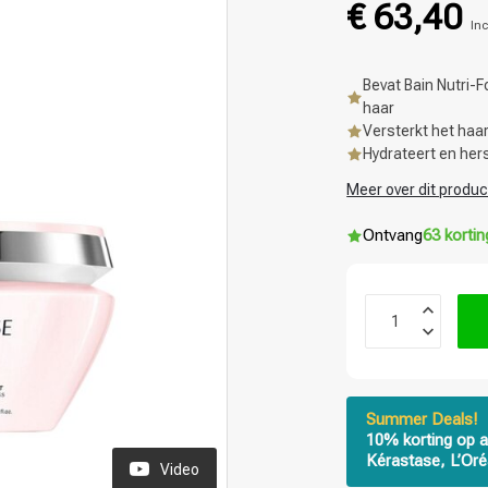
€ 63,40
Inc
Bevat Bain Nutri-
haar
Versterkt het haar
Hydrateert en her
Meer over dit produc
Ontvang
63 korti
Summer Deals!
10% korting op a
Kérastase, L’Oré
Video