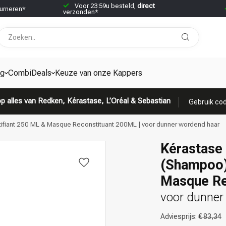
Voor 23:59u besteld,
direct
urneren*
verzonden*
ng
CombiDeals
Keuze van onze Kappers
p alles van Redken, Kérastase, L’Oréal & Sebastian
Gebruik cod
tifiant 250 ML & Masque Reconstituant 200ML | voor dunner wordend haar
Kérastase 
(Shampoo) 
Masque Re
voor dunner
Adviesprijs:
€ 83,34