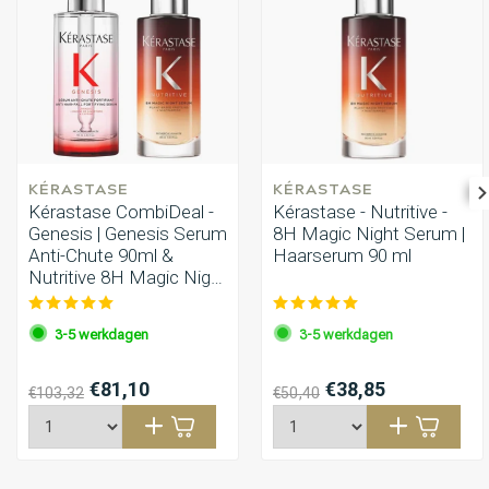
KÉRASTASE
KÉRASTASE
Kérastase CombiDeal -
Kérastase - Nutritive -
Genesis | Genesis Serum
8H Magic Night Serum |
Anti-Chute 90ml &
Haarserum 90 ml
Nutritive 8H Magic Night
Serum 90ml
3-5 werkdagen
3-5 werkdagen
€81,10
€38,85
€103,32
€50,40