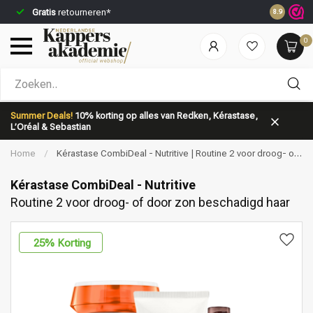
Gratis
retourneren*
Voor 23:5
8.9
0
Welke categorie ben jij naar op zoek?
Summer Deals!
10% korting op alles van Redken, Kérastase,
L’Oréal & Sebastian
Home
/
Kérastase CombiDeal - Nutritive | Routine 2 voor droog- of
door zon beschadigd haar
Kérastase CombiDeal - Nutritive
Routine 2 voor droog- of door zon beschadigd haar
Merken
Haarverzorging
25
% Korting