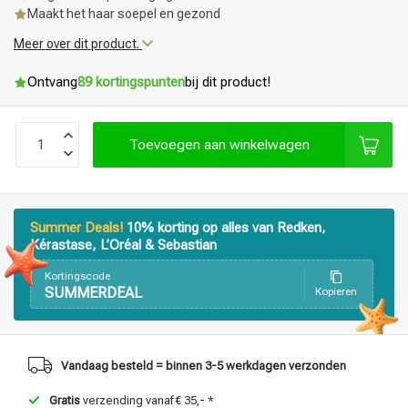
Maakt het haar soepel en gezond
Meer over dit product.
Ontvang
89 kortingspunten
bij dit product!
Toevoegen aan winkelwagen
Summer Deals!
10% korting op alles van Redken,
Kérastase, L’Oréal & Sebastian
Kortingscode
SUMMERDEAL
Kopieren
Haarstyling
Haarkleuring
Vandaag besteld = binnen 3-5 werkdagen verzonden
Gratis
verzending vanaf € 35,- *