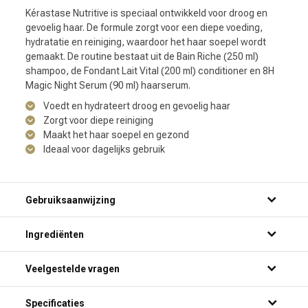
Kérastase Nutritive is speciaal ontwikkeld voor droog en
gevoelig haar. De formule zorgt voor een diepe voeding,
hydratatie en reiniging, waardoor het haar soepel wordt
gemaakt. De routine bestaat uit de Bain Riche (250 ml)
shampoo, de Fondant Lait Vital (200 ml) conditioner en 8H
Magic Night Serum (90 ml) haarserum.
Voedt en hydrateert droog en gevoelig haar
Zorgt voor diepe reiniging
Maakt het haar soepel en gezond
Ideaal voor dagelijks gebruik
Gebruiksaanwijzing
Ingrediënten
Veelgestelde vragen
Voor welk haartype is de Kérastase Nutritive CombiDeal
Specificaties