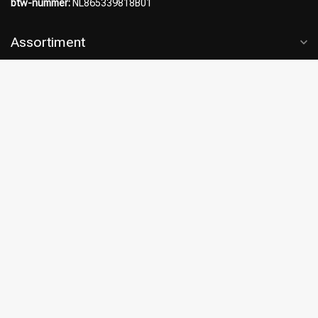
btw-nummer:
NL865339818B01
Assortiment
Klantenservice
Klantbeoordelingen
8.9
/10
4122 beoordelingen
Bekijk meer