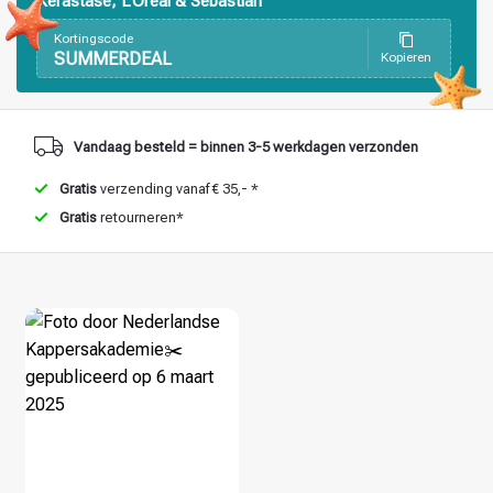
Kérastase, L’Oréal & Sebastian
Haarstyling
Haarkleuring
Kortingscode
SUMMERDEAL
Kopieren
Vandaag besteld = binnen 3-5 werkdagen verzonden
Gratis
verzending vanaf € 35,- *
Gratis
retourneren*