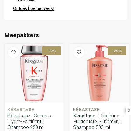
vaste flacon bij te vullen en langdurig van deze shampoo te
Ontdek hoe het werkt
genieten.
Meepakkers
-19%
-20%
KÉRASTASE
KÉRASTASE
Kérastase - Genesis -
Kérastase - Discipline -
Hydra-Fortifiant |
Fluidealiste Sulfaatvrij |
Shampoo 250 ml
Shampoo 500 ml