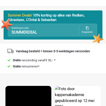
Haarstyling
Haarkleuring
Summer Deals!
10% korting op alles van Redken,
Kérastase, L’Oréal & Sebastian
Kortingscode
SUMMERDEAL
Kopieren
Vandaag besteld = binnen 3-5 werkdagen verzonden
Gratis
verzending vanaf € 35,- *
Gratis
retourneren*