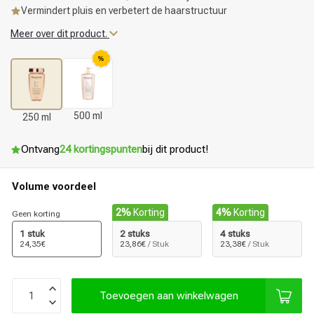
Vermindert pluis en verbetert de haarstructuur
Meer over dit product.
%
500 ml
250 ml
Ontvang
24 kortingspunten
bij dit product!
Volume voordeel
2%
Korting
4%
Korting
Geen korting
1 stuk
2 stuks
4 stuks
24,35€
23,86€
/ Stuk
23,38€
/ Stuk
Toevoegen aan winkelwagen