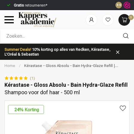
Gratis
retourneren*
Voor 23:5
8.9
0
Welke categorie ben jij naar op zoek?
Summer Deals!
10% korting op alles van Redken, Kérastase,
L’Oréal & Sebastian
Home
/
Kérastase - Gloss Absolu - Bain Hydra-Glaze Refill |
Shampoo voor dof haar - 500 ml
(1)
Kérastase - Gloss Absolu - Bain Hydra-Glaze Refill
Shampoo voor dof haar - 500 ml
Merken
Haarverzorging
24
% Korting