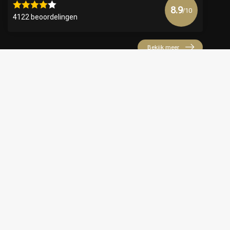
8.9
/10
4122 beoordelingen
Bekijk meer
€
© Copyright 2026 Official Webshop - Nederlandse