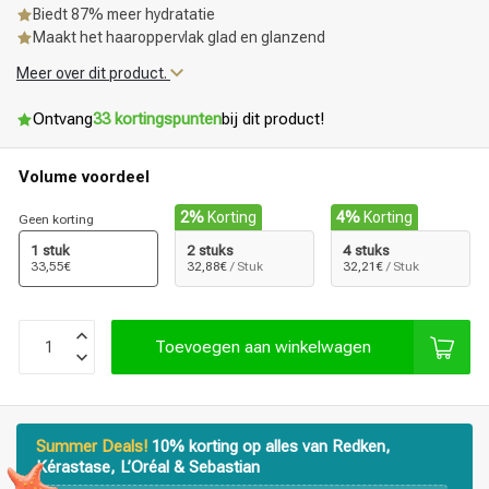
Biedt 87% meer hydratatie
Maakt het haaroppervlak glad en glanzend
Meer over dit product.
Ontvang
33 kortingspunten
bij dit product!
Volume voordeel
2%
Korting
4%
Korting
Geen korting
1 stuk
2 stuks
4 stuks
33,55€
32,88€
/ Stuk
32,21€
/ Stuk
Toevoegen aan winkelwagen
Summer Deals!
10% korting op alles van Redken,
Kérastase, L’Oréal & Sebastian