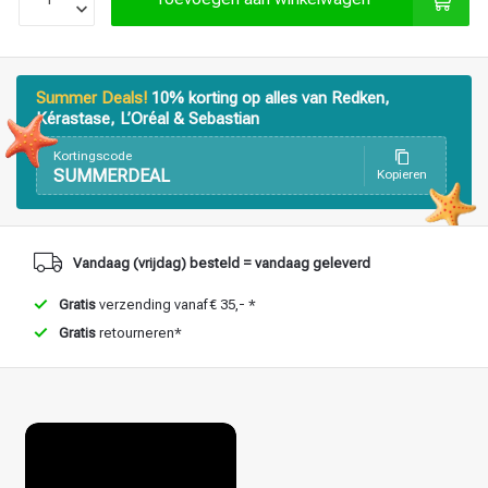
Haarstyling
Haarkleuring
Summer Deals!
10% korting op alles van Redken,
Kérastase, L’Oréal & Sebastian
Kortingscode
SUMMERDEAL
Kopieren
Vandaag (vrijdag) besteld = vandaag geleverd
Gratis
verzending vanaf € 35,- *
Gratis
retourneren*