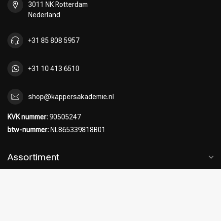
3011 NK Rotterdam
Nederland
+31 85 808 5957
+31 10 413 6510
shop@kappersakademie.nl
KVK nummer:
90505247
btw-nummer:
NL865339818B01
Assortiment
Klantenservice
Klantbeoordelingen