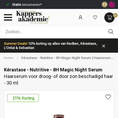
Gratis
retourneren*
Voor 23:5
8.9
0
Welke categorie ben jij naar op zoek?
Summer Deals!
10% korting op alles van Redken, Kérastase,
L’Oréal & Sebastian
Home
/
Kérastase - Nutritive - 8H Magic Night Serum | Haarserum
voor droog- of door zon beschadigd haar - 30 ml
Kérastase - Nutritive - 8H Magic Night Serum
Haarserum voor droog- of door zon beschadigd haar
- 30 ml
Merken
Haarverzorging
21
% Korting