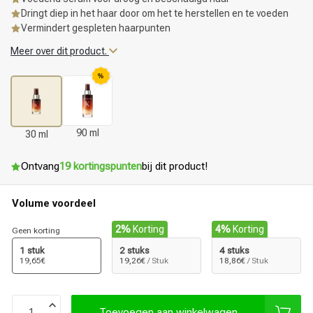
Dringt diep in het haar door om het te herstellen en te voeden
Vermindert gespleten haarpunten
Meer over dit product.
%
90 ml
30 ml
Ontvang
19 kortingspunten
bij dit product!
Volume voordeel
2%
Korting
4%
Korting
Geen korting
1 stuk
2 stuks
4 stuks
19,65€
19,26€
/ Stuk
18,86€
/ Stuk
Toevoegen aan winkelwagen