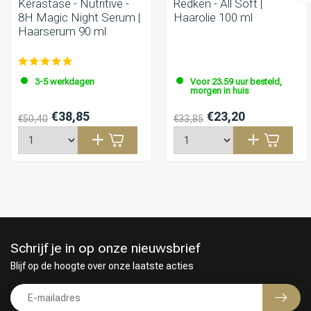
Kérastase - Nutritive -
Redken - All Soft |
8H Magic Night Serum |
Haarolie 100 ml
Haarserum 90 ml
3-5 werkdagen
Voor 23.59 uur besteld,
morgen in huis
€38,85
€23,20
€50,40
€33,85
Keuze van onze Kappers
Schrijf je in op onze nieuwsbrief
Blijf op de hoogte over onze laatste acties