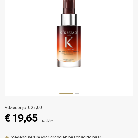
Adviesprijs:
€ 25,00
€ 19,65
Incl. btw
Voedend serum voor droog en beschadigd haar