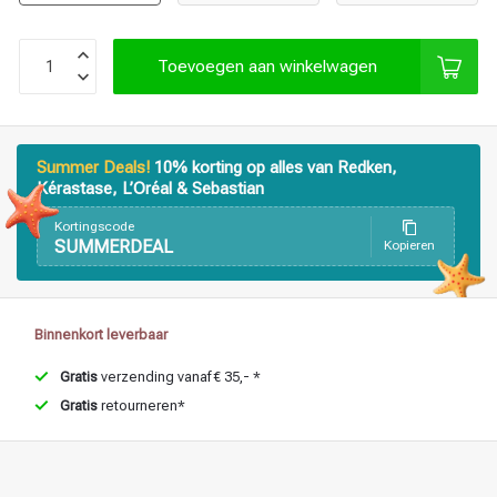
Haarstyling
Haarkleuring
Toevoegen aan winkelwagen
Summer Deals!
10% korting op alles van Redken,
Kérastase, L’Oréal & Sebastian
Kortingscode
SUMMERDEAL
Kopieren
Binnenkort leverbaar
Gratis
verzending vanaf € 35,- *
Gratis
retourneren*