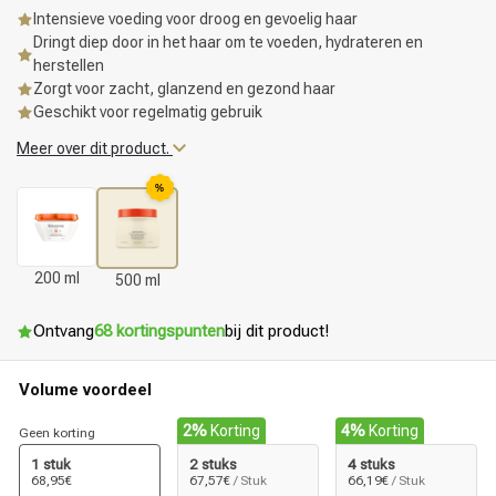
Intensieve voeding voor droog en gevoelig haar
Dringt diep door in het haar om te voeden, hydrateren en
herstellen
Zorgt voor zacht, glanzend en gezond haar
Geschikt voor regelmatig gebruik
Meer over dit product.
%
200 ml
500 ml
Ontvang
68 kortingspunten
bij dit product!
Volume voordeel
2%
Korting
4%
Korting
Geen korting
1 stuk
2 stuks
4 stuks
68,95€
67,57€
/ Stuk
66,19€
/ Stuk