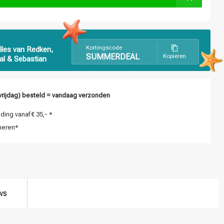
Kortingscode
lles van Redken,
SUMMERDEAL
Kopieren
al & Sebastian
vrijdag) besteld = vandaag verzonden
ing vanaf € 35,- *
neren*
ws