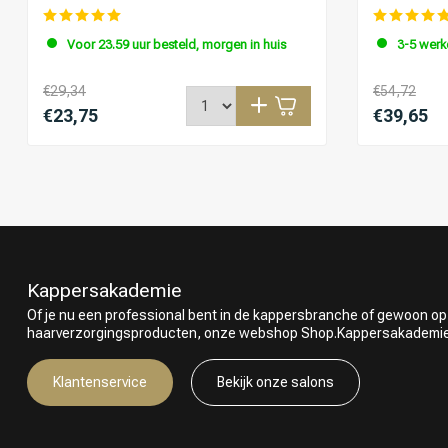
Voor 23.59 uur besteld, morgen in huis
3-5 wer
€29,34
€54,72
€23,75
€39,65
Kappersakademie
Of je nu een professional bent in de kappersbranche of gewoon op
haarverzorgingsproducten, onze webshop Shop.Kappersakademie.nl
Klantenservice
Bekijk onze salons