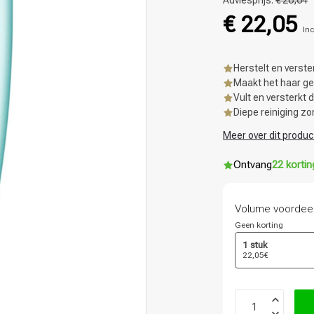
Adviesprijs:
€ 26,64
€ 22,05
Inc
Herstelt en verst
Maakt het haar g
Vult en versterkt 
Diepe reiniging zo
Meer over dit produc
Ontvang
22 korti
Volume voordee
Geen korting
1 stuk
22,05€