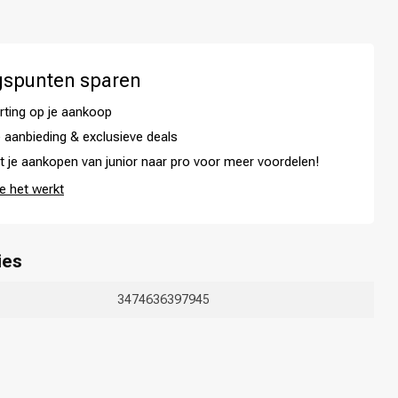
gspunten sparen
rting op je aankoop
 aanbieding & exclusieve deals
t je aankopen van junior naar pro voor meer voordelen!
e het werkt
ies
Haarkleuring
3474636397945