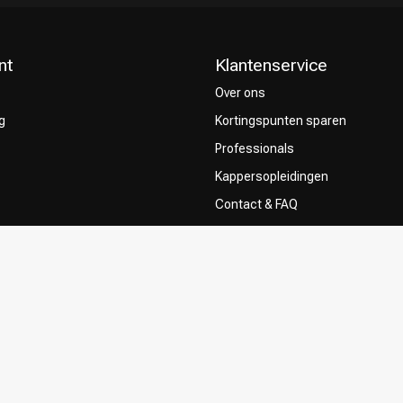
nt
Klantenservice
Over ons
g
Kortingspunten sparen
Professionals
Kappersopleidingen
Contact & FAQ
Bezorgen
ze Kappers
Retourneren
Betaalmethoden
Algemene voorwaarden
Privacy Policy
Sitemap
Klachtenregeling