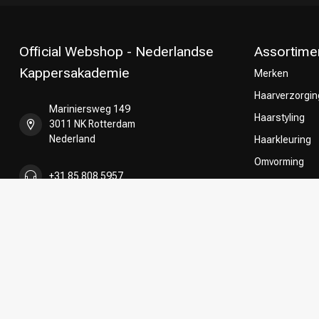
Official Webshop - Nederlandse
Assortime
Kappersakademie
Merken
Haarverzorgin
Mariniersweg 149
Haarstyling
3011 NK Rotterdam
Nederland
Haarkleuring
Omvorming
+31 85 808 5957
CombiDeals
Keuze van on
+31 10 413 6510
shop@kappersakademie.nl
KVK nummer:
90505247
btw-nummer:
NL865339818B01