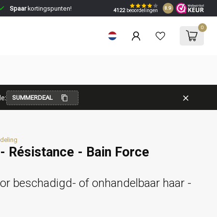
Spaar
kortingspunten!
8.9
4122
beoordelingen
0
e:
SUMMERDEAL
deling
- Résistance - Bain Force
r beschadigd- of onhandelbaar haar -