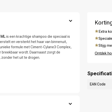
 ben jij naar op zoek?
Kortin
Extra ko
0 ML
is een krachtige shampoo die speciaal is
Speciale
stelt en versterkt het haar van binnenuit,
Stijg me
n unieke formule met Ciment-Cylane3 Complex,
er breekbaar wordt. Daarnaast zorgt de
Ontdek ho
 zonder het uit te drogen.
Specificat
Haarverzorging
Haarstyling
EAN Code