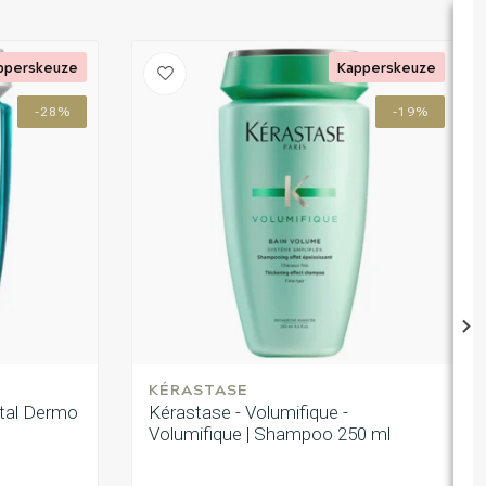
pperskeuze
Kapperskeuze
-28%
-19%
KÉRASTASE
ital Dermo
Kérastase - Volumifique -
Volumifique | Shampoo 250 ml