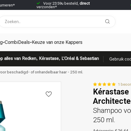
Voor 23:59u besteld,
direct
urneren*
verzonden*
ng
CombiDeals
Keuze van onze Kappers
p alles van Redken, Kérastase, L’Oréal & Sebastian
Gebruik cod
voor beschadigd- of onhandelbaar haar - 250 ml.
1 beoor
Kérastase 
Architecte
Shampoo voo
250 ml.