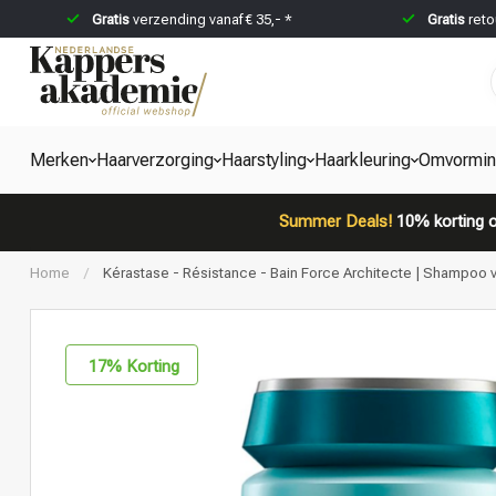
Gratis
verzending vanaf € 35,- *
Gratis
reto
Merken
Haarverzorging
Haarstyling
Haarkleuring
Omvormi
Summer Deals!
10% korting o
Home
/
Kérastase - Résistance - Bain Force Architecte | Shampoo 
17
% Korting