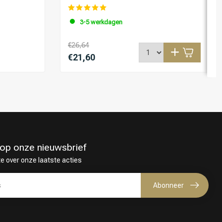
3-5 werkdagen
€26,64
€21,60
in op onze nieuwsbrief
te over onze laatste acties
Abonneer