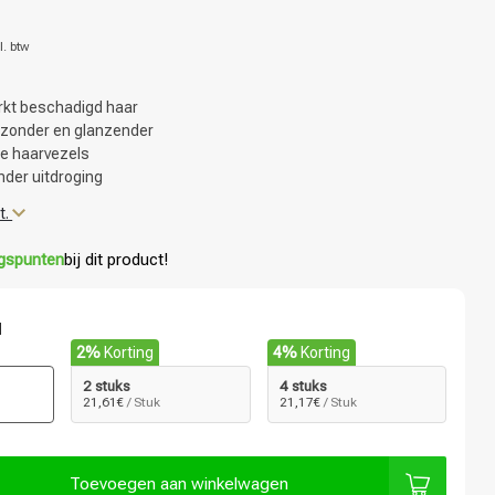
l. btw
erkt beschadigd haar
ezonder en glanzender
de haarvezels
nder uitdroging
t.
ngspunten
bij dit product!
l
2%
Korting
4%
Korting
2 stuks
4 stuks
21,61€
/ Stuk
21,17€
/ Stuk
Toevoegen aan winkelwagen