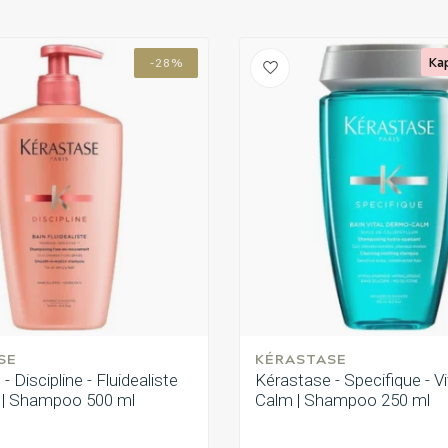
Ka
-28%
SE
KÉRASTASE
- Discipline - Fluidealiste
Kérastase - Specifique - V
j | Shampoo 500 ml
Calm | Shampoo 250 ml