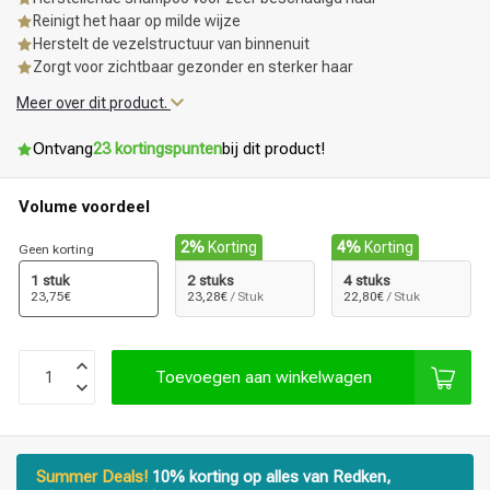
Reinigt het haar op milde wijze
Herstelt de vezelstructuur van binnenuit
Zorgt voor zichtbaar gezonder en sterker haar
Meer over dit product.
Ontvang
23 kortingspunten
bij dit product!
Volume voordeel
2%
Korting
4%
Korting
Geen korting
1 stuk
2 stuks
4 stuks
23,75€
23,28€
/ Stuk
22,80€
/ Stuk
Toevoegen aan winkelwagen
Summer Deals!
10% korting op alles van Redken,
Haarstyling
Haarkleuring