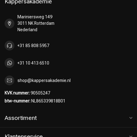
Kappersakademie
Mariniersweg 149
3011 NK Rotterdam
Nederland
+31 85 808 5957
+31 10 413 6510
shop@kappersakademie.nl
KVK nummer:
90505247
btw-nummer:
NL865339818B01
Assortiment
Klantenservice