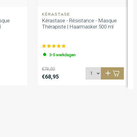
KÉRASTASE
asque
Kérastase - Résistance - Masque
l
Thérapiste | Haarmasker 500 ml
3-5 werkdagen
€78,00
€68,95
in op onze nieuwsbrief