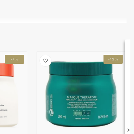
-7%
-12%