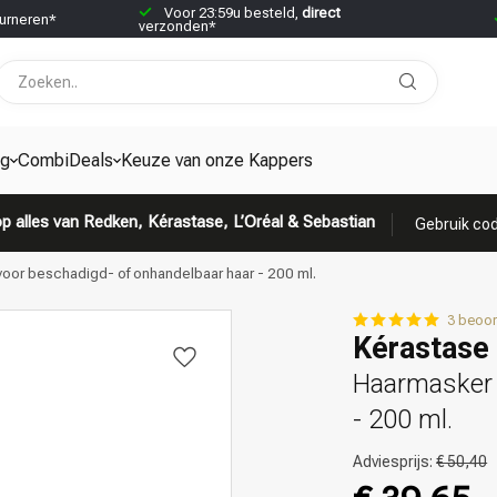
Voor 23:59u besteld,
direct
urneren*
verzonden*
ng
CombiDeals
Keuze van onze Kappers
p alles van Redken, Kérastase, L’Oréal & Sebastian
Gebruik cod
oor beschadigd- of onhandelbaar haar - 200 ml.
3 beoor
Kérastase 
Haarmasker 
- 200 ml.
Adviesprijs:
€ 50,40