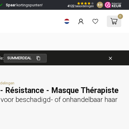
Spaar
kortingspunten!
8.9
4122
beoordelingen
0
e:
SUMMERDEAL
delingen
- Résistance - Masque Thérapiste
voor beschadigd- of onhandelbaar haar