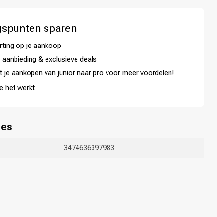
gspunten sparen
rting op je aankoop
 aanbieding & exclusieve deals
t je aankopen van junior naar pro voor meer voordelen!
e het werkt
ies
3474636397983
Haarkleuring