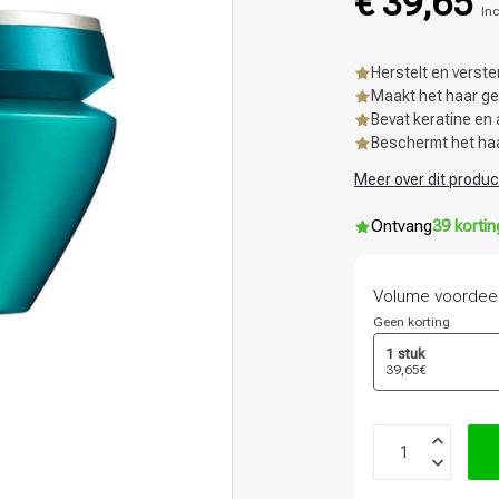
€ 39,65
Inc
Herstelt en verst
Maakt het haar g
Bevat keratine en
Beschermt het haa
Meer over dit produc
Ontvang
39 korti
Volume voordee
Geen korting
1 stuk
39,65€