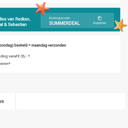
Kortingscode
lles van Redken,
SUMMERDEAL
Kopieren
al & Sebastian
zondag) besteld = maandag verzonden
ing vanaf € 35,- *
neren*
ws