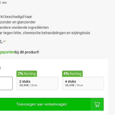
l. btw
erkt beschadigd haar
ezonder en glanzender
 andere voedende ingrediënten
r tegen hitte, chemische behandelingen en stylingtools
t.
ngspunten
bij dit product!
l
2%
Korting
4%
Korting
2 stuks
4 stuks
38,86€
/ Stuk
38,06€
/ Stuk
Toevoegen aan winkelwagen