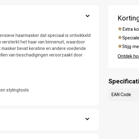
Kortin
Extra ko
ensieve haarmasker dat speciaal is ontwikkeld
 ben jij naar op zoek?
Speciale
 versterkt het haar van binnenuit, waardoor
Stijg me
dit masker bevat keratine en andere voedende
tellen van beschadigingen veroorzaakt door
Ontdek ho
Specificat
en stylingtools
EAN Code
Haarverzorging
Haarstyling