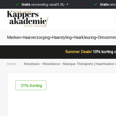
Gratis
verzending vanaf € 35,- *
Gratis
reto
Merken
Haarverzorging
Haarstyling
Haarkleuring
Omvormi
Summer Deals!
10% korting o
Home
/
Kérastase - Résistance - Masque Thérapiste | Haarmasker v
21
% Korting