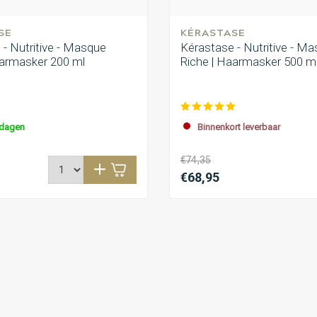
SE
KÉRASTASE
- Nutritive - Masque
Kérastase - Nutritive - M
aarmasker 200 ml
Riche | Haarmasker 500 m
kdagen
Binnenkort leverbaar
€74,35
€68,95
Schrijf je 