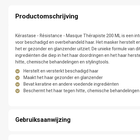
Productomschrijving
Kérastase - Résistance - Masque Thérapiste 200 ML is een int
Welke categorie
voor beschadigd en overbehandeld haar. Het masker herstelt en
het er gezonder en glanzender uitziet. De unieke formule van 
ingrediënten die diep in het haar doordringen en het haar hers
hitte, chemische behandelingen en stylingtools.
Herstelt en versterkt beschadigd haar
Maakt het haar gezonder en glanzender
Bevat keratine en andere voedende ingrediënten
Beschermt het haar tegen hitte, chemische behandelingen 
Gebruiksaanwijzing
Merken
Stap 1: Maak je haar grondig nat onder de douche.