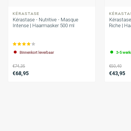
KÉRASTASE
KÉRASTA
Kérastase - Nutritive - Masque
Kérastase 
Intense | Haarmasker 500 ml
Riche | H
Binnenkort leverbaar
3-5 wer
€74,35
€50,40
€68,95
€43,95
Kappersakademie