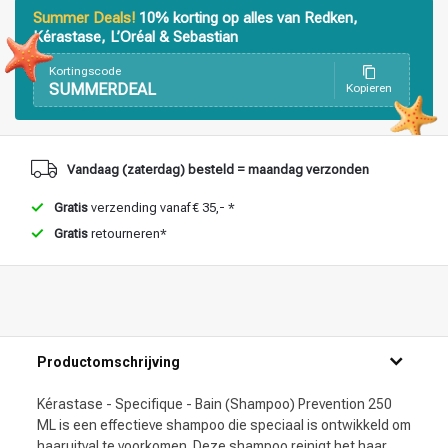
Summer Deals!
10% korting op alles van Redken,
Kérastase, L’Oréal & Sebastian
Haarstyling
Haarkleuring
Kortingscode
SUMMERDEAL
Kopieren
Vandaag (zaterdag) besteld = maandag verzonden
Gratis
verzending vanaf € 35,- *
Gratis
retourneren*
Productomschrijving
Kérastase - Specifique - Bain (Shampoo) Prevention 250
ML is een effectieve shampoo die speciaal is ontwikkeld om
haaruitval te voorkomen. Deze shampoo reinigt het haar