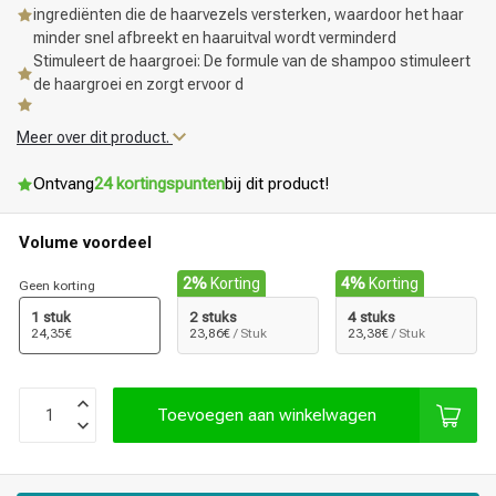
ingrediënten die de haarvezels versterken, waardoor het haar
minder snel afbreekt en haaruitval wordt verminderd
Stimuleert de haargroei: De formule van de shampoo stimuleert
de haargroei en zorgt ervoor d
Meer over dit product.
Ontvang
24 kortingspunten
bij dit product!
Volume voordeel
2%
Korting
4%
Korting
Geen korting
1 stuk
2 stuks
4 stuks
24,35€
23,86€
/ Stuk
23,38€
/ Stuk
Toevoegen aan winkelwagen