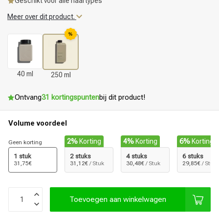
Geschikt voor alle haartypes
Meer over dit product.
%
40 ml
250 ml
Ontvang
31 kortingspunten
bij dit product!
Volume voordeel
2%
Korting
4%
Korting
6%
Korting
Geen korting
1 stuk
2 stuks
4 stuks
6 stuks
31,75€
31,12€
/ Stuk
30,48€
/ Stuk
29,85€
/ Stuk
Toevoegen aan winkelwagen