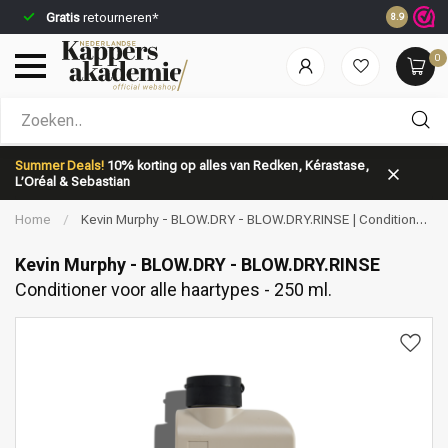
Gratis
retourneren*
Voor 23:5
8.9
0
Welke categorie ben jij naar op zoek?
Summer Deals!
10% korting op alles van Redken, Kérastase,
L’Oréal & Sebastian
Home
/
Kevin Murphy - BLOW.DRY - BLOW.DRY.RINSE | Conditioner
voor alle haartypes - 250 ml.
Kevin Murphy - BLOW.DRY - BLOW.DRY.RINSE
Conditioner voor alle haartypes - 250 ml.
Merken
Haarverzorging