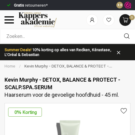
Gratis
retourneren*
Voor 23:5
8.9
0
Welke categorie ben jij naar op zoek?
Summer Deals!
10% korting op alles van Redken, Kérastase,
L’Oréal & Sebastian
Home
/
Kevin Murphy - DETOX, BALANCE & PROTECT -
SCALP.SPA.SERUM | Haarserum voor de gevoelige hoofdhuid - 45 ml.
Kevin Murphy - DETOX, BALANCE & PROTECT -
SCALP.SPA.SERUM
Haarserum voor de gevoelige hoofdhuid - 45 ml.
Merken
Haarverzorging
0
% Korting