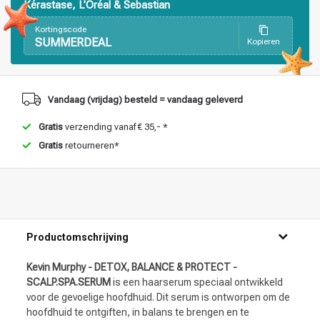
Kérastase, L’Oréal & Sebastian
Kortingscode
SUMMERDEAL
Kopieren
Vandaag (vrijdag) besteld = vandaag geleverd
Gratis
verzending vanaf € 35,- *
Gratis
retourneren*
Productomschrijving
Kevin Murphy - DETOX, BALANCE & PROTECT -
SCALP.SPA.SERUM
is een haarserum speciaal ontwikkeld
voor de gevoelige hoofdhuid. Dit serum is ontworpen om de
hoofdhuid te ontgiften, in balans te brengen en te