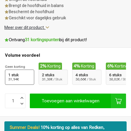
Brengt de hoofdhuid in balans
Beschermt de hoofdhuid
Geschikt voor dagelijks gebruik
Meer over dit product.
Ontvang
31 kortingspunten
bij dit product!
Volume voordeel
2%
Korting
4%
Korting
6%
Korting
Geen korting
1 stuk
2 stuks
4 stuks
6 stuks
31,94€
31,30€
/ Stuk
30,66€
/ Stuk
30,02€
/ Stuk
Toevoegen aan winkelwagen
Haarstyling
Haarkleuring
Summer Deals!
10% korting op alles van Redken,