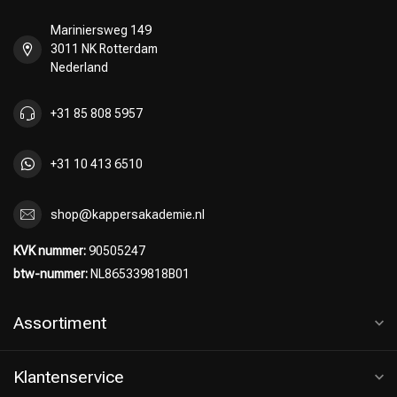
Mariniersweg 149
3011 NK Rotterdam
Nederland
+31 85 808 5957
+31 10 413 6510
shop@kappersakademie.nl
KVK nummer:
90505247
btw-nummer:
NL865339818B01
Assortiment
Klantenservice