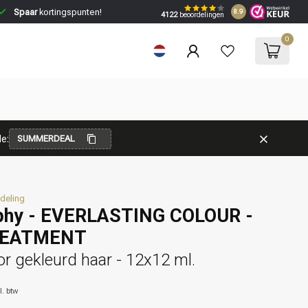
Spaar
kortingspunten!
8.9
4122
beoordelingen
0
e:
SUMMERDEAL
deling
phy - EVERLASTING COLOUR -
REATMENT
r gekleurd haar - 12x12 ml.
l. btw