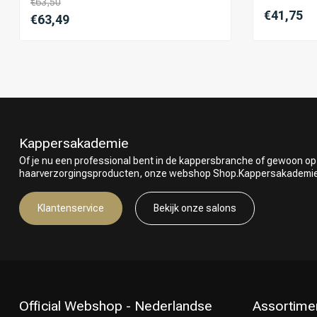
€63,50
€41,75
€63,49
Kappersakademie
Of je nu een professional bent in de kappersbranche of gewoon op
haarverzorgingsproducten, onze webshop Shop.Kappersakademie.nl
Klantenservice
Bekijk onze salons
Official Webshop - Nederlandse
Assortime