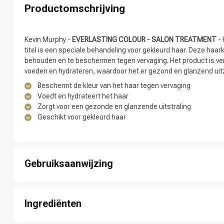
Productomschrijving
Kevin Murphy -
EVERLASTING COLOUR - SALON TREATMENT
- 
titel is een speciale behandeling voor gekleurd haar. Deze haar
behouden en te beschermen tegen vervaging. Het product is verri
voeden en hydrateren, waardoor het er gezond en glanzend uitz
Beschermt de kleur van het haar tegen vervaging
Voedt en hydrateert het haar
Zorgt voor een gezonde en glanzende uitstraling
Geschikt voor gekleurd haar
Welke categorie
Gebruiksaanwijzing
Stap 1: Open de verpakking en haal de inhoud eruit.
Stap 2: Breng een kleine hoeveelheid van de inhoud aan op scho
Ingrediënten
Stap 3: Masseer de haarkuur zachtjes in het haar en de hoofdh
Stap 4: Laat de haarkuur gedurende 5-10 minuten intrekken.