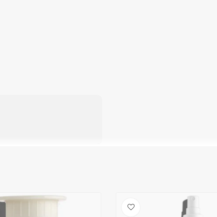
lycerin, Dimethicone, Amodimethicone,
yzed Silk, Hydrolyzed Adansonia Digitata Seed
yzed Vegetable Protein PG-Propyl Silanetriol,
tric Acid, Parfum/Fragrance, Benzyl Alcohol,
lycol, Isopropyl Alcohol, Ethylhexylglycerin,
Haarverzorging
Haarstyling
licylate, Limonene, Linalool.
Keuze van onze
CombiDeals
Kappers