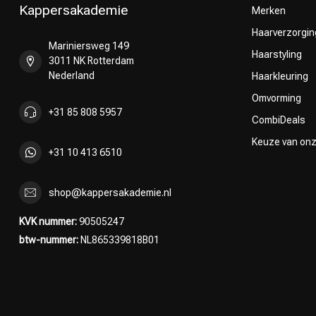
Kappersakademie
Merken
Haarverzorgin
Mariniersweg 149
Haarstyling
3011 NK Rotterdam
Nederland
Haarkleuring
Omvorming
+31 85 808 5957
CombiDeals
Keuze van on
+31 10 413 6510
shop@kappersakademie.nl
KVK nummer:
90505247
btw-nummer:
NL865339818B01