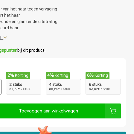
r van het haar tegen vervaging
rt het haar
zonde en glanzende uitstraling
leurd haar
t.
ngspunten
bij dit product!
l
2%
Korting
4%
Korting
6%
Korting
2 stuks
4 stuks
6 stuks
87,39€
/ Stuk
85,60€
/ Stuk
83,82€
/ Stuk
Toevoegen aan winkelwagen