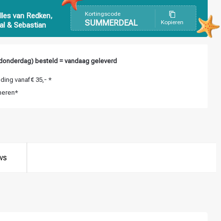
Kortingscode
lles van Redken,
SUMMERDEAL
Kopieren
al & Sebastian
donderdag) besteld = vandaag geleverd
ing vanaf € 35,- *
neren*
ws