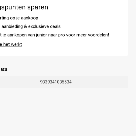
gspunten sparen
rting op je aankoop
 aanbieding & exclusieve deals
t je aankopen van junior naar pro voor meer voordelen!
e het werkt
ies
9339341035534