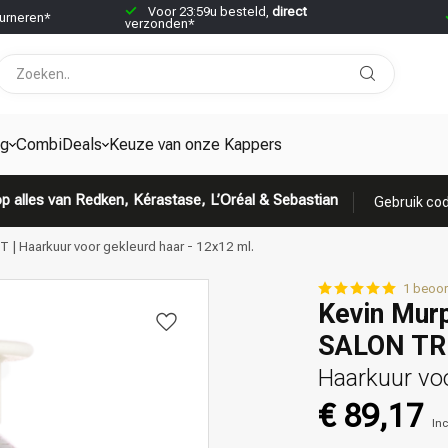
Voor 23:59u besteld,
direct
urneren*
verzonden*
ng
CombiDeals
Keuze van onze Kappers
p alles van Redken, Kérastase, L’Oréal & Sebastian
Gebruik cod
Haarkuur voor gekleurd haar - 12x12 ml.
1 beoor
Kevin Mur
SALON T
Haarkuur voo
€ 89,17
Inc