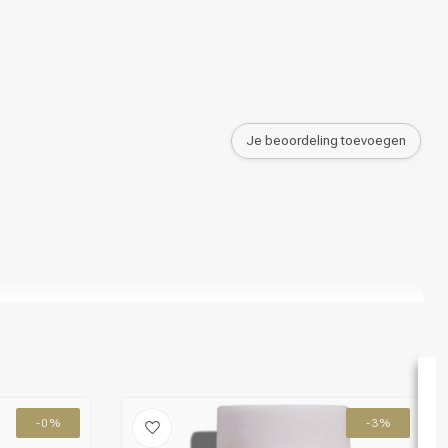
Haarkleuring
Je beoordeling toevoegen
-0%
-3%