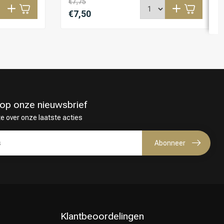
€7,75
€7,50
in op onze nieuwsbrief
te over onze laatste acties
Abonneer
Klantbeoordelingen