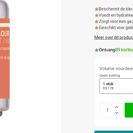
Beschermt de kleu
Voedt en hydratee
Zorgt voor een ge
Geschikt voor gek
Meer over dit produc
Ontvang
89 korti
Volume voordee
Geen korting
1 stuk
89,17€