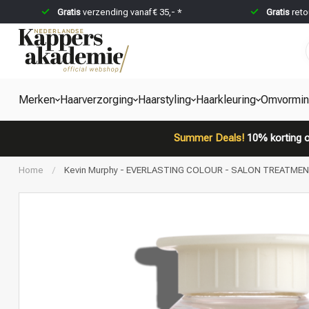
Gratis
verzending vanaf € 35,- *
Gratis
reto
Merken
Haarverzorging
Haarstyling
Haarkleuring
Omvormi
Summer Deals!
10% korting o
Home
/
Kevin Murphy - EVERLASTING COLOUR - SALON TREATMENT | 