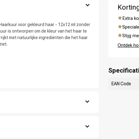
Kortin
Extra ko
Haarkuur voor gekleurd haar - 12x12 ml zonder
Speciale
kuur is ontworpen om de kleur van het haar te
Stijg me
jkt met natuurlijke ingrediënten die het haar
iet.
Ontdek ho
Specificat
EAN Code
 ben jij naar op zoek?
on, vochtig haar.
uid.