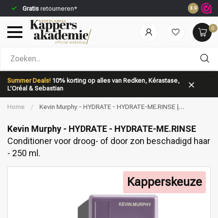
Gratis
retourneren*
Voor 23:5
8.9
0
Welke categorie ben jij naar op zoek?
Summer Deals!
10% korting op alles van Redken, Kérastase,
L’Oréal & Sebastian
Home
/
Kevin Murphy - HYDRATE - HYDRATE-ME.RINSE |
Conditioner voor droog- of door zon beschadigd haar - 250 ml.
Kevin Murphy - HYDRATE - HYDRATE-ME.RINSE
Conditioner voor droog- of door zon beschadigd haar
- 250 ml.
Merken
Haarverzorging
Kapperskeuze