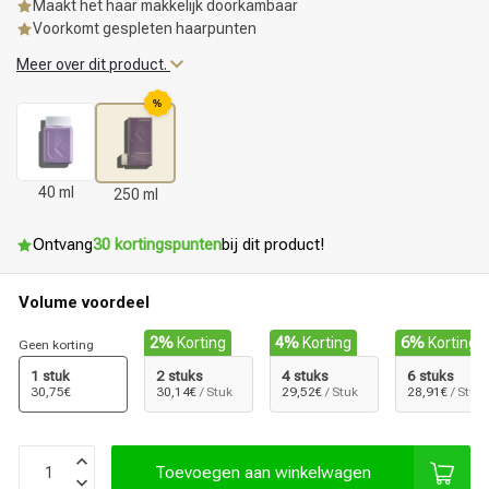
Maakt het haar makkelijk doorkambaar
Voorkomt gespleten haarpunten
Meer over dit product.
%
40 ml
250 ml
Ontvang
30 kortingspunten
bij dit product!
Volume voordeel
2%
Korting
4%
Korting
6%
Korting
Geen korting
1 stuk
2 stuks
4 stuks
6 stuks
30,75€
30,14€
/ Stuk
29,52€
/ Stuk
28,91€
/ Stuk
Toevoegen aan winkelwagen