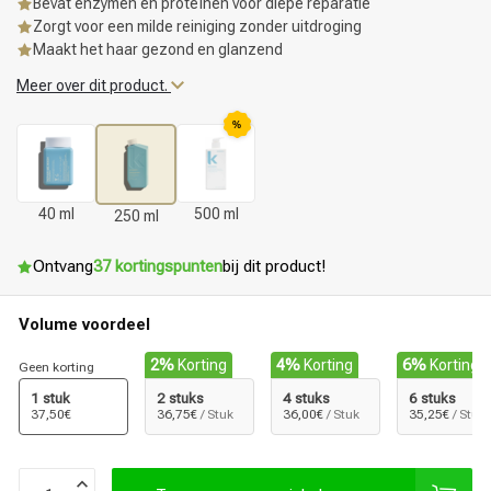
Bevat enzymen en proteïnen voor diepe reparatie
Zorgt voor een milde reiniging zonder uitdroging
Maakt het haar gezond en glanzend
Meer over dit product.
%
40 ml
500 ml
250 ml
Ontvang
37 kortingspunten
bij dit product!
Volume voordeel
2%
Korting
4%
Korting
6%
Korting
Geen korting
1 stuk
2 stuks
4 stuks
6 stuks
37,50€
36,75€
/ Stuk
36,00€
/ Stuk
35,25€
/ Stuk