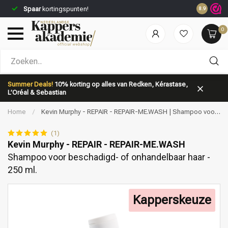
Spaar
kortingspunten!
8.9
0
Welke categorie ben jij naar op zoek?
Summer Deals!
10% korting op alles van Redken, Kérastase,
L’Oréal & Sebastian
Home
/
Kevin Murphy - REPAIR - REPAIR-ME.WASH | Shampoo voor
beschadigd- of onhandelbaar haar - 250 ml.
(1)
Kevin Murphy - REPAIR - REPAIR-ME.WASH
Shampoo voor beschadigd- of onhandelbaar haar -
Merken
Haarverzorging
250 ml.
Kapperskeuze