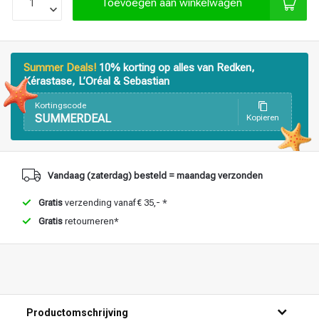
Toevoegen aan winkelwagen
Haarstyling
Haarkleuring
Summer Deals!
10% korting op alles van Redken,
Kérastase, L’Oréal & Sebastian
Kortingscode
SUMMERDEAL
Kopieren
Vandaag (zaterdag) besteld = maandag verzonden
Gratis
verzending vanaf € 35,- *
Gratis
retourneren*
Productomschrijving