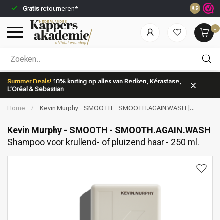
Gratis
retourneren*
Voor 23:5
8.9
0
Welke categorie ben jij naar op zoek?
Summer Deals!
10% korting op alles van Redken, Kérastase,
L’Oréal & Sebastian
Home
/
Kevin Murphy - SMOOTH - SMOOTH.AGAIN.WASH |
Shampoo voor krullend- of pluizend haar - 250 ml.
Kevin Murphy - SMOOTH - SMOOTH.AGAIN.WASH
Shampoo voor krullend- of pluizend haar - 250 ml.
Merken
Haarverzorging