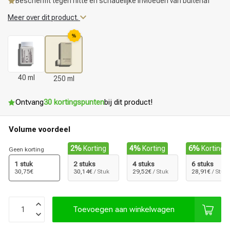
Beschermt tegen hitte en schadelijke invloeden van buitenaf
Meer over dit product.
%
40 ml
250 ml
Ontvang
30 kortingspunten
bij dit product!
Volume voordeel
2%
Korting
4%
Korting
6%
Korting
Geen korting
1 stuk
2 stuks
4 stuks
6 stuks
30,75€
30,14€
/ Stuk
29,52€
/ Stuk
28,91€
/ Stuk
Toevoegen aan winkelwagen