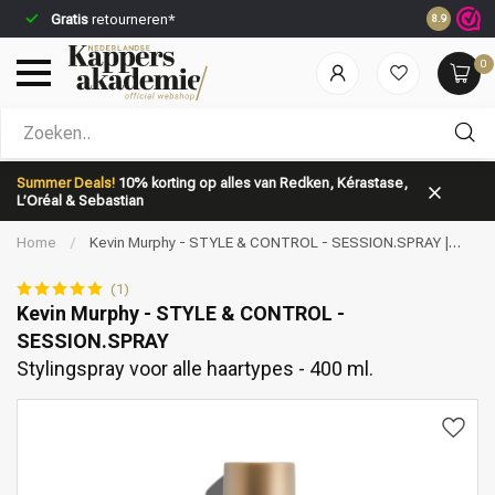
Gratis
retourneren*
Voor 23:5
8.9
0
Welke categorie ben jij naar op zoek?
Summer Deals!
10% korting op alles van Redken, Kérastase,
L’Oréal & Sebastian
Home
/
Kevin Murphy - STYLE & CONTROL - SESSION.SPRAY |
Stylingspray voor alle haartypes - 400 ml.
(1)
Kevin Murphy - STYLE & CONTROL -
SESSION.SPRAY
Merken
Haarverzorging
Stylingspray voor alle haartypes - 400 ml.