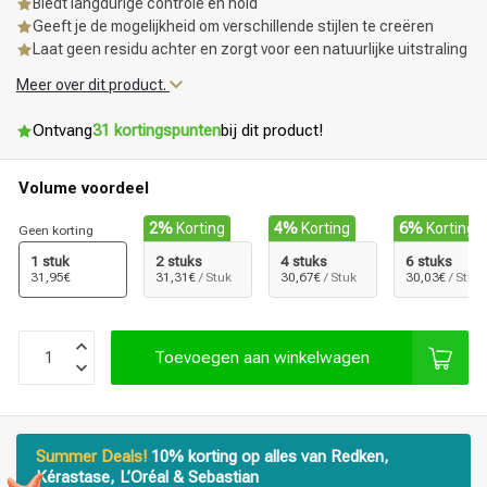
Biedt langdurige controle en hold
Geeft je de mogelijkheid om verschillende stijlen te creëren
Laat geen residu achter en zorgt voor een natuurlijke uitstraling
Meer over dit product.
Ontvang
31 kortingspunten
bij dit product!
Volume voordeel
2%
Korting
4%
Korting
6%
Korting
Geen korting
1 stuk
2 stuks
4 stuks
6 stuks
31,95€
31,31€
/ Stuk
30,67€
/ Stuk
30,03€
/ Stuk
Toevoegen aan winkelwagen
Summer Deals!
10% korting op alles van Redken,
Kérastase, L’Oréal & Sebastian