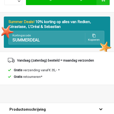
Haarstyling
Haarkleuring
Summer Deals!
10% korting op alles van Redken,
Kérastase, L’Oréal & Sebastian
Kortingscode
SUMMERDEAL
Kopieren
Vandaag (zaterdag) besteld = maandag verzonden
Gratis
verzending vanaf € 35,- *
Gratis
retourneren*
Productomschrijving