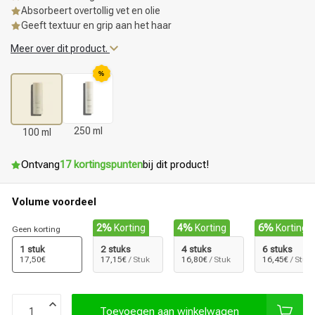
Absorbeert overtollig vet en olie
Geeft textuur en grip aan het haar
Meer over dit product.
%
250 ml
100 ml
Ontvang
17 kortingspunten
bij dit product!
Volume voordeel
2%
Korting
4%
Korting
6%
Korting
Geen korting
1 stuk
2 stuks
4 stuks
6 stuks
17,50€
17,15€
/ Stuk
16,80€
/ Stuk
16,45€
/ Stuk
Toevoegen aan winkelwagen