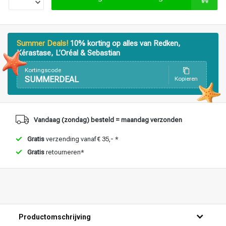
Haarstyling
Haarkleuring
Summer Deals!
10% korting op alles van Redken,
Kérastase, L’Oréal & Sebastian
Kortingscode
SUMMERDEAL
Kopieren
Vandaag (zondag) besteld = maandag verzonden
Gratis
verzending vanaf € 35,- *
Gratis
retourneren*
Productomschrijving