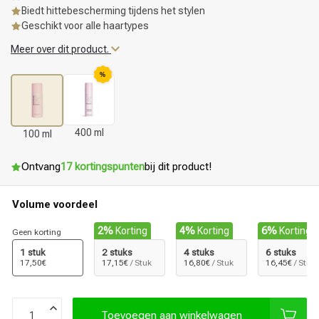
Biedt hittebescherming tijdens het stylen
Geschikt voor alle haartypes
Meer over dit product.
%
400 ml
100 ml
Ontvang
17 kortingspunten
bij dit product!
Volume voordeel
2%
Korting
4%
Korting
6%
Korting
Geen korting
1 stuk
2 stuks
4 stuks
6 stuks
17,50€
17,15€
/ Stuk
16,80€
/ Stuk
16,45€
/ Stuk
Toevoegen aan winkelwagen