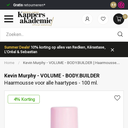
Gratis
retourneren*
Voor 23:5
8.9
0
Welke categorie ben jij naar op zoek?
Summer Deals!
10% korting op alles van Redken, Kérastase,
L’Oréal & Sebastian
Home
/
Kevin Murphy - VOLUME - BODY.BUILDER | Haarmousse
voor alle haartypes - 100 ml.
Kevin Murphy - VOLUME - BODY.BUILDER
Haarmousse voor alle haartypes - 100 ml.
Merken
Haarverzorging
4
% Korting