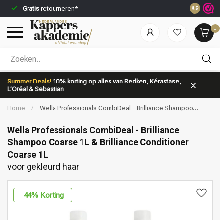
Gratis
retourneren*
Voor 23:5
8.9
0
Welke categorie ben jij naar op zoek?
Summer Deals!
10% korting op alles van Redken, Kérastase,
L’Oréal & Sebastian
Home
/
Wella Professionals CombiDeal - Brilliance Shampoo
Coarse 1L & Brilliance Conditioner Coarse 1L | voor gekleurd haar
Wella Professionals CombiDeal - Brilliance
Shampoo Coarse 1L & Brilliance Conditioner
Coarse 1L
Merken
Haarverzorging
voor gekleurd haar
44
% Korting