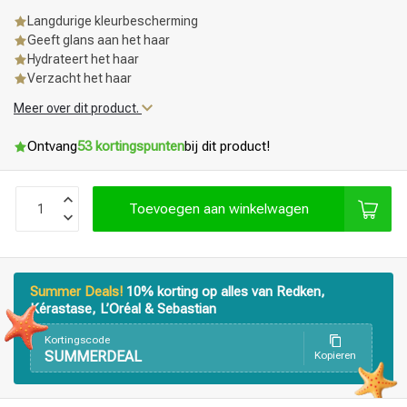
Langdurige kleurbescherming
Geeft glans aan het haar
Hydrateert het haar
Verzacht het haar
Meer over dit product.
Ontvang
53 kortingspunten
bij dit product!
Toevoegen aan winkelwagen
Summer Deals!
10% korting op alles van Redken,
Kérastase, L’Oréal & Sebastian
Kortingscode
SUMMERDEAL
Kopieren
Haarstyling
Haarkleuring