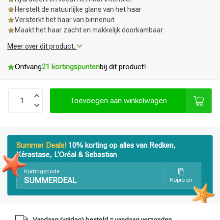
Herstelt de natuurlijke glans van het haar
Versterkt het haar van binnenuit
Maakt het haar zacht en makkelijk doorkambaar
Meer over dit product.
Ontvang
21 kortingspunten
bij dit product!
Toevoegen aan winkelwagen
Summer Deals!
10% korting op alles van Redken,
Kérastase, L’Oréal & Sebastian
Kortingscode
SUMMERDEAL
Kopieren
Haarstyling
Haarkleuring
Vandaag (vrijdag) besteld = vandaag verzonden