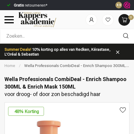
Gratis
retourneren*
Voor 23:5
8.9
0
Welke categorie ben jij naar op zoek?
Summer Deals!
10% korting op alles van Redken, Kérastase,
L’Oréal & Sebastian
Home
/
Wella Professionals CombiDeal - Enrich Shampoo 300ML &
Enrich Mask 150ML | voor droog- of door zon beschadigd haar
Wella Professionals CombiDeal - Enrich Shampoo
300ML & Enrich Mask 150ML
voor droog- of door zon beschadigd haar
Merken
Haarverzorging
48
% Korting