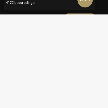
4122 beoordelingen
Bekijk meer
€
© Copyright 2026 Official Webshop - Nederlandse
Kappersakademie | Powered by
emarkable