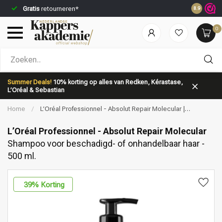
Gratis
retourneren*
Voor 23:5
8.9
0
Welke categorie ben jij naar op zoek?
Summer Deals!
10% korting op alles van Redken, Kérastase,
L’Oréal & Sebastian
Home
/
L’Oréal Professionnel - Absolut Repair Molecular |
Shampoo voor beschadigd- of onhandelbaar haar - 500 ml.
L’Oréal Professionnel - Absolut Repair Molecular
Shampoo voor beschadigd- of onhandelbaar haar -
500 ml.
Merken
Haarverzorging
39
% Korting