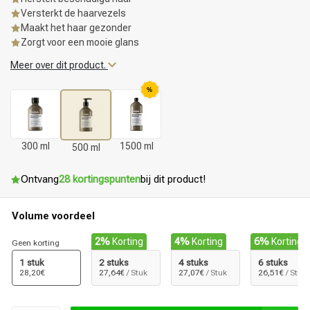
Versterkt de haarvezels
Maakt het haar gezonder
Zorgt voor een mooie glans
Meer over dit product.
%
300 ml
1500 ml
500 ml
Ontvang
28 kortingspunten
bij dit product!
Volume voordeel
2%
Korting
4%
Korting
6%
Korting
Geen korting
1 stuk
2 stuks
4 stuks
6 stuks
28,20€
27,64€
/ Stuk
27,07€
/ Stuk
26,51€
/ Stuk