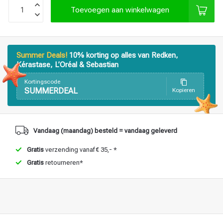
Toevoegen aan winkelwagen
Haarstyling
Haarkleuring
Summer Deals!
10% korting op alles van Redken,
Kérastase, L’Oréal & Sebastian
Kortingscode
SUMMERDEAL
Kopieren
Vandaag (maandag) besteld = vandaag geleverd
Gratis
verzending vanaf € 35,- *
Gratis
retourneren*