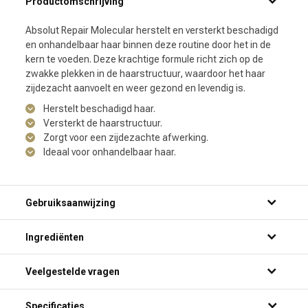
Productomschrijving
Absolut Repair Molecular herstelt en versterkt beschadigd
en onhandelbaar haar binnen deze routine door het in de
kern te voeden. Deze krachtige formule richt zich op de
zwakke plekken in de haarstructuur, waardoor het haar
zijdezacht aanvoelt en weer gezond en levendig is.
Herstelt beschadigd haar.
Versterkt de haarstructuur.
Zorgt voor een zijdezachte afwerking.
Ideaal voor onhandelbaar haar.
Gebruiksaanwijzing
Ingrediënten
Veelgestelde vragen
Voor welk haartype is L'Oréal Professionnel Absolut Repair
Specificaties