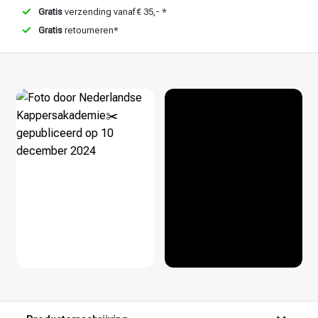
Gratis
verzending vanaf € 35,- *
Haarstyling
Haarkleuring
Gratis
retourneren*