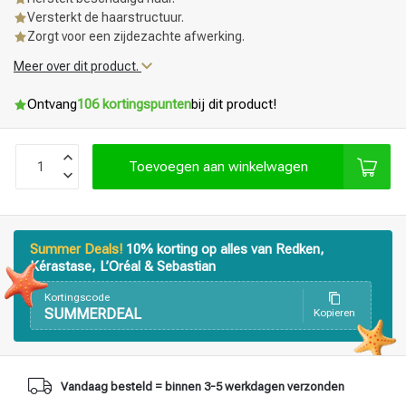
Versterkt de haarstructuur.
Zorgt voor een zijdezachte afwerking.
Meer over dit product.
Ontvang
106 kortingspunten
bij dit product!
Toevoegen aan winkelwagen
Summer Deals!
10% korting op alles van Redken,
Kérastase, L’Oréal & Sebastian
Kortingscode
SUMMERDEAL
Kopieren
Vandaag besteld = binnen 3-5 werkdagen verzonden