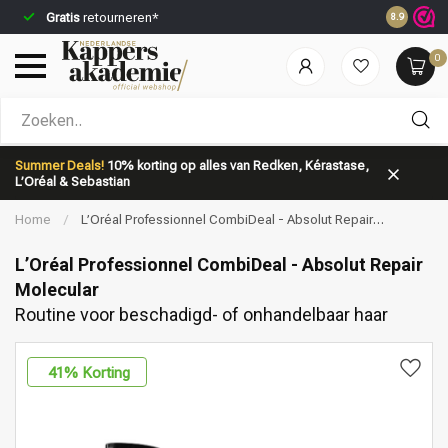
Gratis
retourneren*
Voor 23:5
8.9
0
Welke categorie ben jij naar op zoek?
Summer Deals!
10% korting op alles van Redken, Kérastase,
L’Oréal & Sebastian
Home
/
L’Oréal Professionnel CombiDeal - Absolut Repair
Molecular | Routine voor beschadigd- of onhandelbaar haar
L’Oréal Professionnel CombiDeal - Absolut Repair
Molecular
Routine voor beschadigd- of onhandelbaar haar
Merken
Haarverzorging
41
% Korting