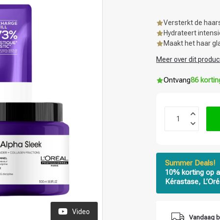
Versterkt de haars
Hydrateert intens
Maakt het haar gl
Meer over dit produc
Ontvang
86 korti
Summer Deals!
10% korting op a
Kérastase, L’Oré
Video
Vandaag b