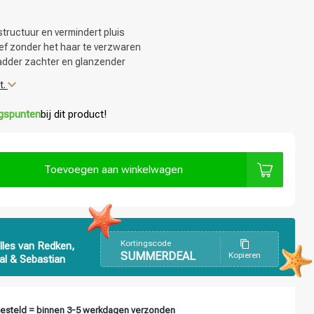
tructuur en vermindert pluis
ief zonder het haar te verzwaren
adder zachter en glanzender
t.
ngspunten
bij dit product!
Toevoegen aan winkelwagen
Kortingscode
lles van Redken,
SUMMERDEAL
Kopieren
al & Sebastian
esteld = binnen 3-5 werkdagen verzonden