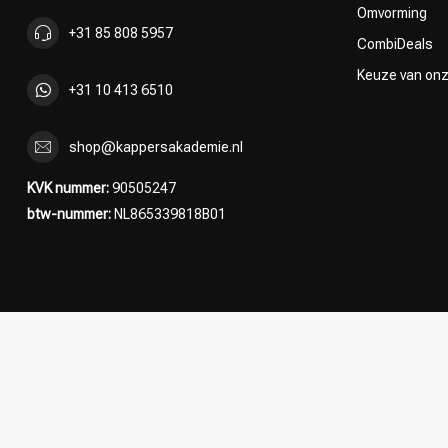
Omvorming
+31 85 808 5957
CombiDeals
Keuze van on
+31 10 413 6510
shop@kappersakademie.nl
KVK nummer:
90505247
btw-nummer:
NL865339818B01