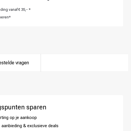
ing vanaf € 35,- *
neren*
estelde vragen
gspunten sparen
rting op je aankoop
 aanbieding & exclusieve deals