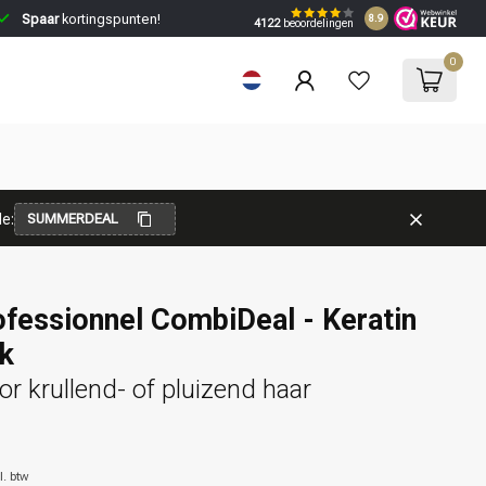
Spaar
kortingspunten!
8.9
4122
beoordelingen
0
e:
SUMMERDEAL
ofessionnel CombiDeal - Keratin
ek
or krullend- of pluizend haar
l. btw