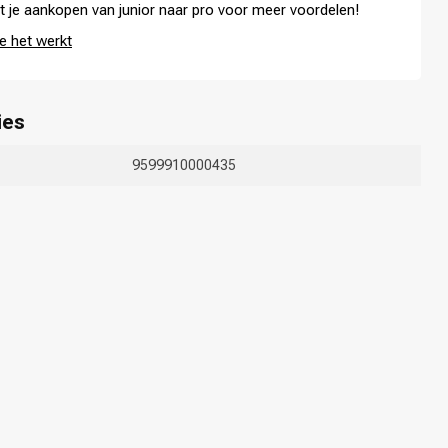
t je aankopen van junior naar pro voor meer voordelen!
e het werkt
ies
9599910000435
Haarkleuring