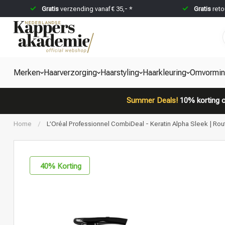
Gratis
verzending vanaf € 35,- *
Gratis
reto
Merken
Haarverzorging
Haarstyling
Haarkleuring
Omvormi
Summer Deals!
10% korting o
Home
/
L’Oréal Professionnel CombiDeal - Keratin Alpha Sleek | Rout
40
% Korting