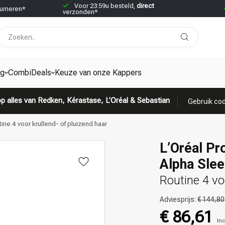
Voor 23:59u besteld,
direct
urneren*
verzonden*
ng
CombiDeals
Keuze van onze Kappers
p alles van Redken, Kérastase, L’Oréal & Sebastian
Gebruik cod
ine 4 voor krullend- of pluizend haar
L’Oréal Pr
Alpha Sle
Routine 4 vo
Adviesprijs:
€ 144,80
€ 86,61
Inc