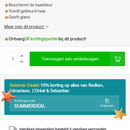
Beschermt de haarkleur
Voedt gekleurd haar
Geeft glans
Meer over dit product.
Ontvang
38 kortingspunten
bij dit product!
Toevoegen aan winkelwagen
Summer Deals!
10% korting op alles van Redken,
Kérastase, L’Oréal & Sebastian
Kortingscode
SUMMERDEAL
Kopieren
Haarstyling
Haarkleuring
Vandaag (maandag) besteld = vandaag verzonden