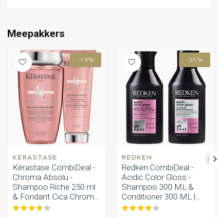
Omvorming
CombiDeals
Meepakkers
-19%
-31%
KÉRASTASE
REDKEN
Kérastase CombiDeal -
Redken CombiDeal -
Chroma Absolu -
Acidic Color Gloss -
Shampoo Riche 250 ml
Shampoo 300 ML &
& Fondant Cica Chroma
Conditioner 300 ML |
200 ml
voor gekleurd haar