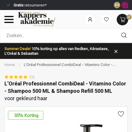
Gratis
retourneren*
Voor 23:5
8.9
0
Welke categorie ben jij naar op zoek?
Summer Deals!
10% korting op alles van Redken, Kérastase,
L’Oréal & Sebastian
Home
/
L’Oréal Professionnel CombiDeal - Vitamino Color -
Shampoo 500 ML & Shampoo Refill 500 ML | voor gekleurd haar
(1)
L’Oréal Professionnel CombiDeal - Vitamino Color
- Shampoo 500 ML & Shampoo Refill 500 ML
Merken
Haarverzorging
voor gekleurd haar
35
% Korting