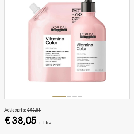
Adviesprijs:
€ 58,85
€ 38,05
Incl. btw