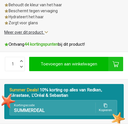
Behoudt de kleur van het haar
Beschermt tegen vervaging
Hydrateert het haar
Zorgt voor glans
Meer over dit product.
Ontvang
44 kortingspunten
bij dit product!
Toevoegen aan winkelwagen
Summer Deals!
10% korting op alles van Redken,
Kérastase, L’Oréal & Sebastian
Kortingscode
SUMMERDEAL
Kopieren
Haarstyling
Haarkleuring