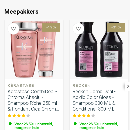
Omvorming
CombiDeals
Meepakkers
-19%
-31%
KÉRASTASE
REDKEN
Kérastase CombiDeal -
Redken CombiDeal -
Chroma Absolu -
Acidic Color Gloss -
Shampoo Riche 250 ml
Shampoo 300 ML &
& Fondant Cica Chroma
Conditioner 300 ML |
200 ml
voor gekleurd haar
Voor 23.59 uur besteld,
Voor 23.59 uur besteld,
morgen in huis
morgen in huis