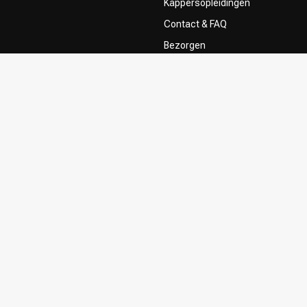
Kappersopleidingen
Contact & FAQ
Bezorgen
ze Kappers
Retourneren
Betaalmethoden
Algemene voorwaarden
Privacy Policy
Sitemap
Klachtenregeling
Influencers & Affiliates
Toestemming gebruik content