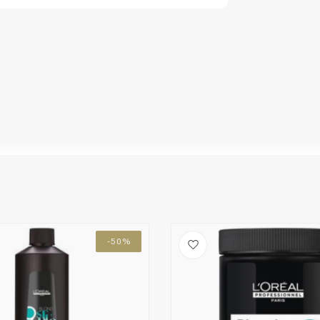
ulfate, Acrylates/C10-30 Alkyl Acrylate
Keuze van onze
oride, Diethylhexyl Sodium Sulfosuccinate,
CombiDeals
Kappers
Peroxide, EDTA, CI 77891 / Titanium Dioxide,
l Starch, Sodium Benzoate, F.I.L. C22738/1.
-50%