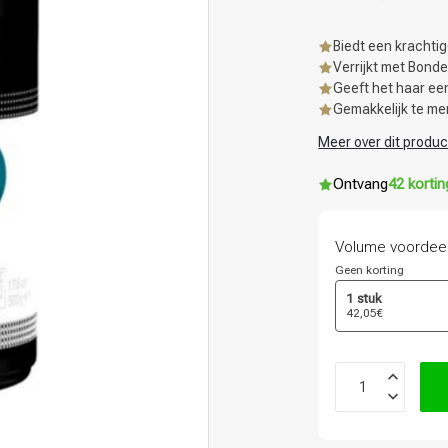
Biedt een krachtig
Verrijkt met Bond
Geeft het haar een
Gemakkelijk te me
Meer over dit produc
Ontvang
42 korti
Volume voordee
Geen korting
1 stuk
42,05€