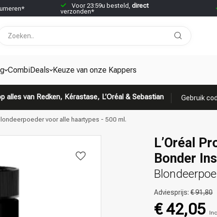
Voor 23:59u besteld,
direct
urneren*
verzonden*
ng
CombiDeals
Keuze van onze Kappers
p alles van Redken, Kérastase, L’Oréal & Sebastian
Gebruik cod
Blondeerpoeder voor alle haartypes - 500 ml.
L’Oréal Pr
Bonder Ins
Blondeerpoed
Adviesprijs:
€ 91,80
€ 42,05
Inc