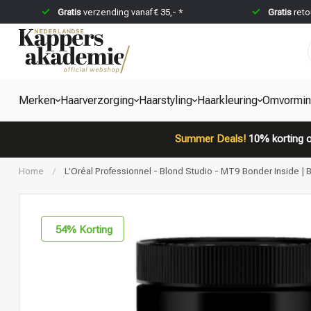
Gratis
verzending vanaf € 35,- *
Gratis
reto
Merken
Haarverzorging
Haarstyling
Haarkleuring
Omvormi
Summer Deals!
10% korting o
Home
/
L’Oréal Professionnel - Blond Studio - MT9 Bonder Inside | 
54
% Korting