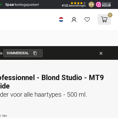
Spaar
kortingspunten!
8.9
4122
beoordelingen
0
e:
SUMMERDEAL
ofessionnel - Blond Studio - MT9
ide
er voor alle haartypes - 500 ml.
l. btw