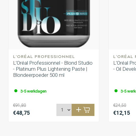
L'ORÉAL PROFESSIONNEL
L'ORÉAL
L’Oréal Professionnel - Blond Studio
L’Oréal Pr
- Platinum Plus Lightening Paste |
- Oil Deve
Blondeerpoeder 500 ml
3-5 werkdagen
3-5 wer
€91,80
€24,50
€48,75
€12,15