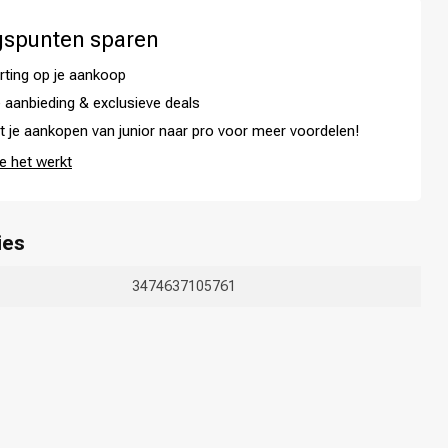
gspunten sparen
rting op je aankoop
 aanbieding & exclusieve deals
t je aankopen van junior naar pro voor meer voordelen!
e het werkt
ies
Haarkleuring
3474637105761