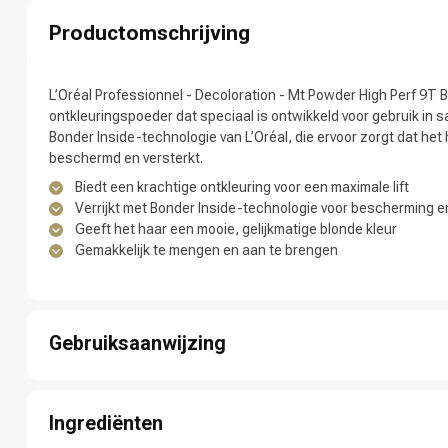
Productomschrijving
L’Oréal Professionnel - Decoloration - Mt Powder High Perf 9T 
ontkleuringspoeder dat speciaal is ontwikkeld voor gebruik in sa
Bonder Inside-technologie van L’Oréal, die ervoor zorgt dat het
beschermd en versterkt.
Biedt een krachtige ontkleuring voor een maximale lift
Verrijkt met Bonder Inside-technologie voor bescherming en
Geeft het haar een mooie, gelijkmatige blonde kleur
Merken
Gemakkelijk te mengen en aan te brengen
Gebruiksaanwijzing
Stap 1: Verzamel alle benodigde materialen.
Stap 2: Breng de crème aan op het haar.
Ingrediënten
Stap 3: Laat de crème 10-15 minuten intrekken.