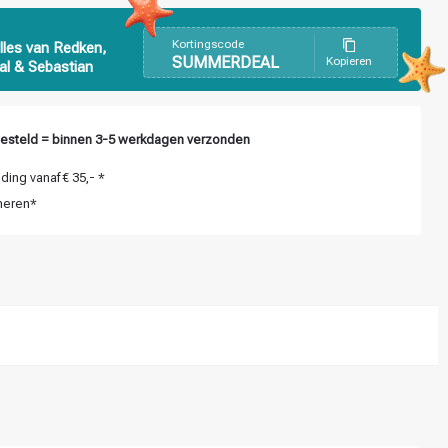
Kortingscode
lles van Redken,
SUMMERDEAL
Kopieren
al & Sebastian
esteld = binnen 3-5 werkdagen verzonden
ing vanaf € 35,- *
neren*