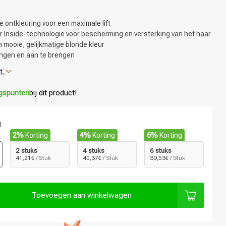
e ontkleuring voor een maximale lift
er Inside-technologie voor bescherming en versterking van het haar
 mooie, gelijkmatige blonde kleur
ngen en aan te brengen
t.
ngspunten
bij dit product!
l
2%
Korting
4%
Korting
6%
Korting
2 stuks
4 stuks
6 stuks
41,21€
/ Stuk
40,37€
/ Stuk
39,53€
/ Stuk
Toevoegen aan winkelwagen