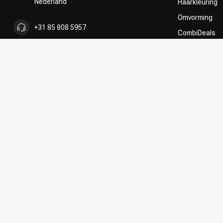
Nederland
Haarkleuring
Omvorming
+31 85 808 5957
CombiDeals
Keuze van on
+31 10 413 6510
shop@kappersakademie.nl
KVK nummer:
90505247
btw-nummer:
NL865339818B01