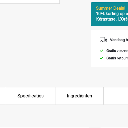
Summer Deals!
10% korting op a
Kérastase, L’Oré
Vandaag b
Gratis
verzend
Gratis
retour
Specificaties
Ingrediënten
 ben jij naar op zoek?