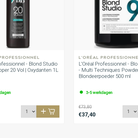
 PROFESSIONNEL
L'ORÉAL PROFESSIONN
ofessionnel - Blond Studio
L’Oréal Professionnel - Bl
loper 20 Vol | Oxydanten 1L
- Multi Techniques Powder
Blondeerpoeder 500 ml
kdagen
3-5 werkdagen
€73,80
€37,40