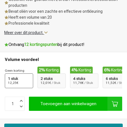
producten
Bevat oliën voor een zachte en effectieve ontkleuring
Heeft een volume van 20
Professionele kwaliteit
Meer over dit product.
Ontvang
12 kortingspunten
bij dit product!
Volume voordeel
2%
Korting
4%
Korting
6%
Korting
Geen korting
1 stuk
2 stuks
4 stuks
6 stuks
12,25€
12,01€
/ Stuk
11,76€
/ Stuk
11,52€
/ Stuk
Toevoegen aan winkelwagen