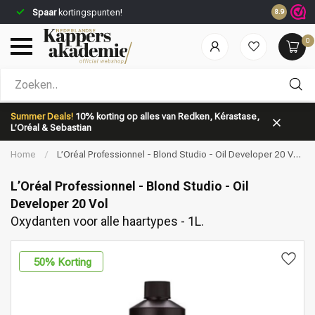
Spaar
kortingspunten!
8.9
0
Welke categorie ben jij naar op zoek?
Summer Deals!
10% korting op alles van Redken, Kérastase,
L’Oréal & Sebastian
Home
/
L’Oréal Professionnel - Blond Studio - Oil Developer 20 Vol
| Oxydanten voor alle haartypes - 1L.
L’Oréal Professionnel - Blond Studio - Oil
Developer 20 Vol
Oxydanten voor alle haartypes - 1L.
Merken
Haarverzorging
50
% Korting