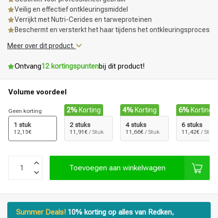
Veilig en effectief ontkleuringsmiddel
Verrijkt met Nutri-Cerides en tarweproteïnen
Beschermt en versterkt het haar tijdens het ontkleuringsproces
Meer over dit product.
Ontvang
12 kortingspunten
bij dit product!
Volume voordeel
2%
Korting
4%
Korting
6%
Korting
Geen korting
1 stuk
2 stuks
4 stuks
6 stuks
12,15€
11,91€
/ Stuk
11,66€
/ Stuk
11,42€
/ Stuk
Toevoegen aan winkelwagen
Summer Deals!
10% korting op alles van Redken,
Haarstyling
Haarkleuring