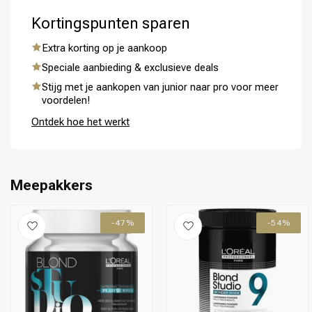
Kortingspunten sparen
Extra korting op je aankoop
Speciale aanbieding & exclusieve deals
Omvorming
CombiDeals
Stijg met je aankopen van junior naar pro voor meer
voordelen!
Ontdek hoe het werkt
Meepakkers
-47%
-54%