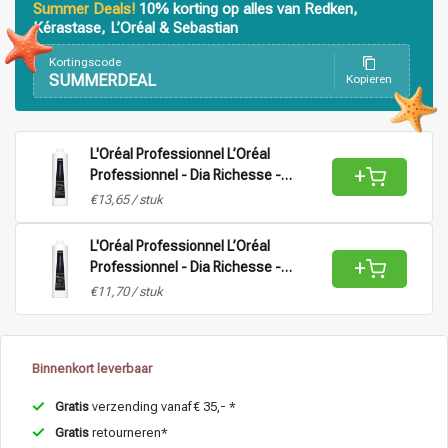
Summer Deals!
10% korting op alles van Redken,
Kérastase, L’Oréal & Sebastian
Haarstyling
Haarkleuring
Kortingscode
SUMMERDEAL
Kopieren
L'Oréal Professionnel L’Oréal
+
Professionnel - Dia Richesse -
Activateur Vol 9 (2,7%) | Oxydanten
€13,65 / stuk
voor alle haartypes - 1L.
L'Oréal Professionnel L’Oréal
+
Professionnel - Dia Richesse -
Activateur Vol 15 (4,5%) | Oxydanten
€11,70 / stuk
voor alle haartypes - 1L.
Binnenkort leverbaar
Gratis
verzending vanaf € 35,- *
Gratis
retourneren*