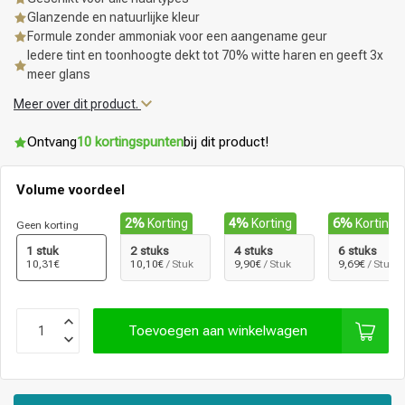
Glanzende en natuurlijke kleur
Formule zonder ammoniak voor een aangename geur
Iedere tint en toonhoogte dekt tot 70% witte haren en geeft 3x
meer glans
Meer over dit product.
Ontvang
10 kortingspunten
bij dit product!
Volume voordeel
2%
Korting
4%
Korting
6%
Korting
Geen korting
1 stuk
2 stuks
4 stuks
6 stuks
10,31€
10,10€
/ Stuk
9,90€
/ Stuk
9,69€
/ Stuk
Toevoegen aan winkelwagen