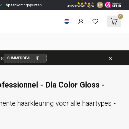
Spaar
kortingspunten!
8.9
4122
beoordelingen
0
e:
SUMMERDEAL
ofessionnel - Dia Color Gloss -
nte haarkleuring voor alle haartypes -