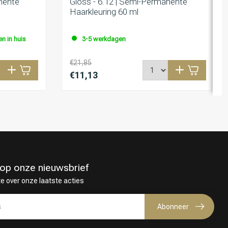
nente
Gloss - 6.12 | Semi-Permanente
Haarkleuring 60 ml
n in huis
3-5 werkdagen
€21,85
€11,13
in op onze nieuwsbrief
te over onze laatste acties
Abonneer