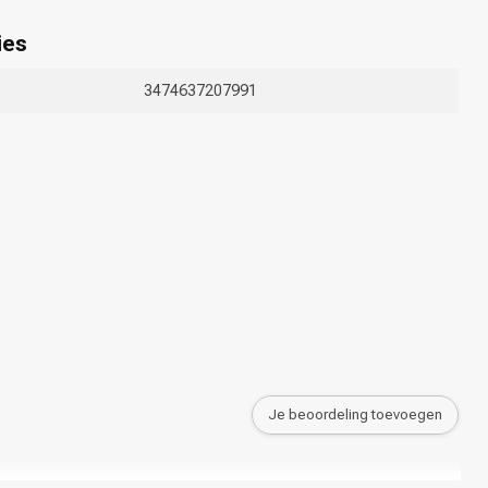
ies
3474637207991
Je beoordeling toevoegen