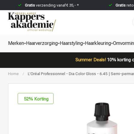
Gratis
verzending vanaf € 35,- *
Gratis
reto
Merken
Haarverzorging
Haarstyling
Haarkleuring
Omvormi
Summer Deals!
10% korting o
Home
/
L’Oréal Professionnel - Dia Color Gloss - 6.45 | Semi-perman
52
% Korting