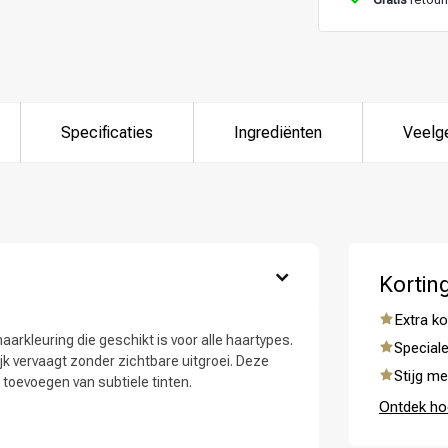
 ben jij naar op zoek?
Specificaties
Ingrediënten
Veelg
Kortin
Extra ko
arkleuring die geschikt is voor alle haartypes.
Speciale
Haarverzorging
Haarstyling
ijk vervaagt zonder zichtbare uitgroei. Deze
Stijg me
t toevoegen van subtiele tinten.
Ontdek ho