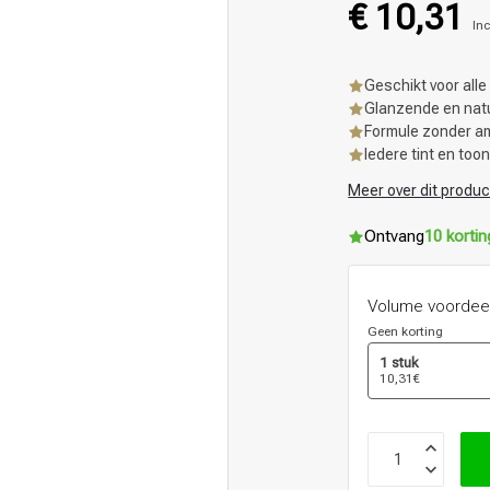
€ 10,31
Inc
Geschikt voor all
Glanzende en natuu
Formule zonder a
Iedere tint en to
Meer over dit produc
Ontvang
10 korti
Volume voordee
Geen korting
1 stuk
10,31€