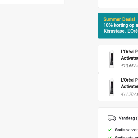
Summer Deals!
10% korting op a
Kérastase, L’Oré
L'Oréal 
Activate
1L.
€13,65 / 
L'Oréal 
Activate
1L.
€11,70 / 
Vandaag (
Gratis
verzen
Gratis
retour