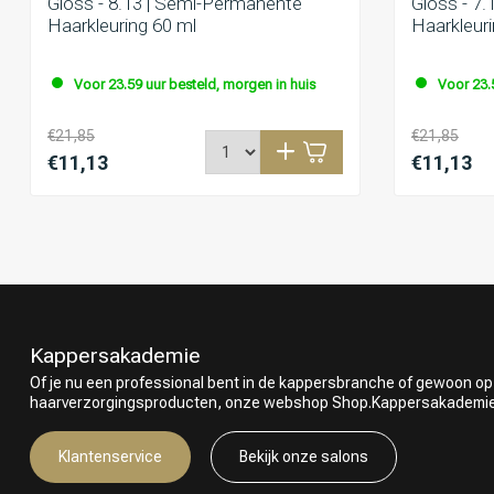
Gloss - 8.13 | Semi-Permanente
Gloss - 7
Haarkleuring 60 ml
Haarkleuri
Voor 23.59 uur besteld, morgen in huis
Voor 23.
€21,85
€21,85
€11,13
€11,13
Kappersakademie
Of je nu een professional bent in de kappersbranche of gewoon op
haarverzorgingsproducten, onze webshop Shop.Kappersakademie.nl
Klantenservice
Bekijk onze salons