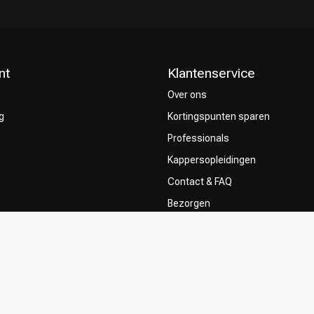
nt
Klantenservice
Over ons
g
Kortingspunten sparen
Professionals
Kappersopleidingen
Contact & FAQ
Bezorgen
ze Kappers
Retourneren
Betaalmethoden
Algemene voorwaarden
Privacy Policy
Sitemap