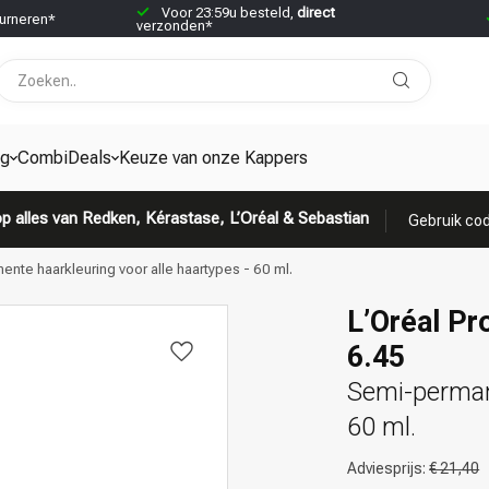
Voor 23:59u besteld,
direct
urneren*
verzonden*
ng
CombiDeals
Keuze van onze Kappers
p alles van Redken, Kérastase, L’Oréal & Sebastian
Gebruik cod
ente haarkleuring voor alle haartypes - 60 ml.
L’Oréal Pr
6.45
Semi-permane
60 ml.
Adviesprijs:
€ 21,40