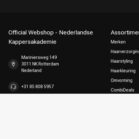
Official Webshop - Nederlandse
Assortime
Kappersakademie
Merken
Haarverzorgin
Mariniersweg 149
Haarstyling
3011 NK Rotterdam
Nederland
Haarkleuring
Omvorming
+31 85 808 5957
CombiDeals
Keuze van on
+31 10 413 6510
shop@kappersakademie.nl
KVK nummer:
90505247