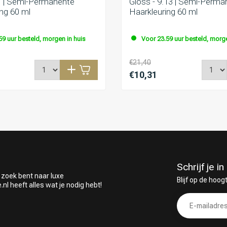
.1 | Semi-Permanente
Gloss - 9.13 | Semi-Perma
ng 60 ml
Haarkleuring 60 ml
59 uur besteld, morgen in huis
Voor 23.59 uur besteld, morge
€21,40
€10,31
Schrijf je 
 zoek bent naar luxe
Blijf op de hoog
 heeft alles wat je nodig hebt!