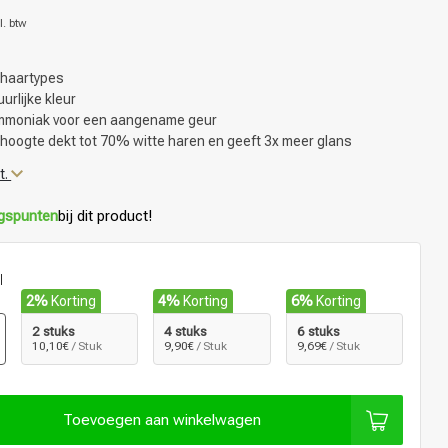
l. btw
e haartypes
rlijke kleur
mmoniak voor een aangename geur
onhoogte dekt tot 70% witte haren en geeft 3x meer glans
t.
ngspunten
bij dit product!
l
2%
Korting
4%
Korting
6%
Korting
2 stuks
4 stuks
6 stuks
10,10€
/ Stuk
9,90€
/ Stuk
9,69€
/ Stuk
Toevoegen aan winkelwagen