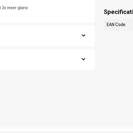
t 3x meer glans
Specificat
EAN Code
Keuze van onze
CombiDeals
Kappers
 Ethanolamine, Oleth-30, Oleth-10, Oleth-5,
esorcinol, m-Aminophenol, 2-Methylresorcinol,
anisole Sulfate, 2,4-Diaminophenoxyethanol
oluene, 2-Amino-3-Hydroxypyridine, 2,6-
ene, 2,4-Diamino-5-Methylphenetol, 2,4-
tol HCl, 2,4-Diamino-5-Methylphenetol