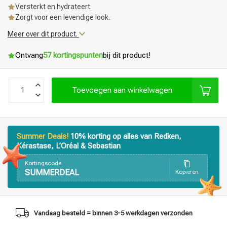
Versterkt en hydrateert.
Zorgt voor een levendige look.
Meer over dit product.
Ontvang
57 kortingspunten
bij dit product!
Toevoegen aan winkelwagen
Summer Deals!
10% korting op alles van Redken,
Kérastase, L’Oréal & Sebastian
Kortingscode
SUMMERDEAL
Kopieren
Haarstyling
Haarkleuring
Vandaag besteld = binnen 3-5 werkdagen verzonden