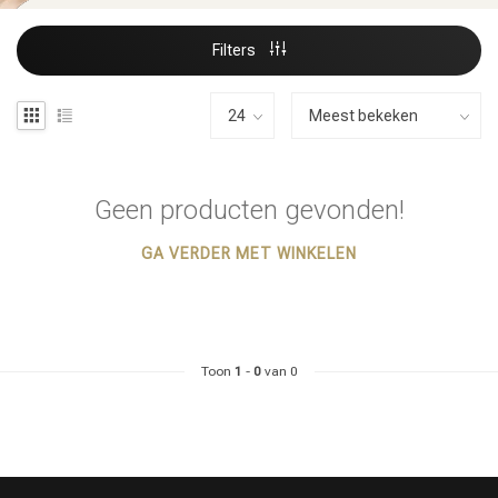
Filters
Geen producten gevonden!
GA VERDER MET WINKELEN
Toon
1
-
0
van 0
Haarstyling
Haarkleuring