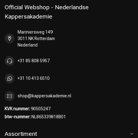
Official Webshop - Nederlandse
Kappersakademie
Mariniersweg 149
Omvorming
CombiDeals
3011 NK Rotterdam
Nederland
+31 85 808 5957
+31 10 413 6510
shop@kappersakademie.nl
KVK nummer:
90505247
btw-nummer:
NL865339818B01
Assortiment