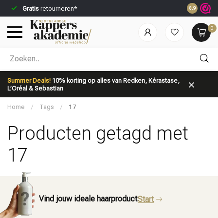
Gratis
retourneren*
Voor 23:59
8.9
0
Welke categorie ben jij naar op zoek?
Summer Deals!
10% korting op alles van Redken, Kérastase,
L’Oréal & Sebastian
Home
/
Tags
/
17
Producten getagd met
17
Merken
Haarverzorging
Vind jouw ideale haarproduct
Start