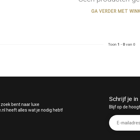
GA VERDER MET WIN
 ben jij naar op zoek?
Toon
1
-
0
van 0
Schrijf je 
 zoek bent naar luxe
Blijf op de hoog
 heeft alles wat je nodig hebt!
Haarverzorging
Haarstyling