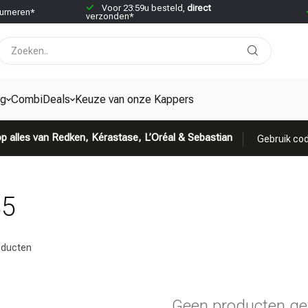
Voor 23:59u besteld,
direct
urneren*
verzonden*
ng
CombiDeals
Keuze van onze Kappers
p alles van Redken, Kérastase, L’Oréal & Sebastian
Gebruik cod
85
ducten
Geen producten ge