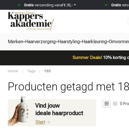
Gratis
verzending vanaf € 35,- *
Gratis
reto
Merken
Haarverzorging
Haarstyling
Haarkleuring
Omvormi
Summer Deals!
10% korting o
Home
/
Tags
/
185
Producten getagd met 1
0
Pro
Vind jouw
ideale haarproduct
Start