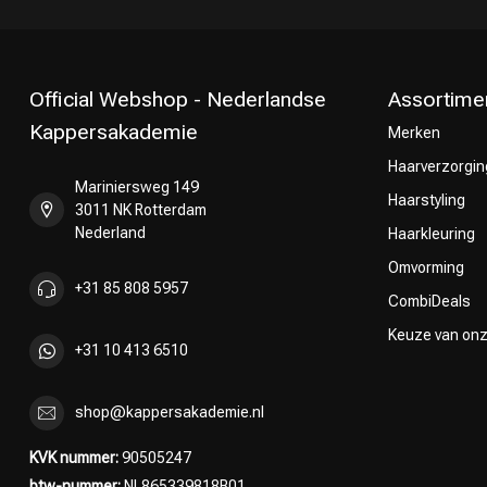
Official Webshop - Nederlandse
Assortime
Kappersakademie
Merken
Haarverzorgin
Mariniersweg 149
Omvorming
Haarstyling
3011 NK Rotterdam
Nederland
Haarkleuring
Omvorming
+31 85 808 5957
CombiDeals
Keuze van on
+31 10 413 6510
shop@kappersakademie.nl
KVK nummer:
90505247
btw-nummer:
NL865339818B01