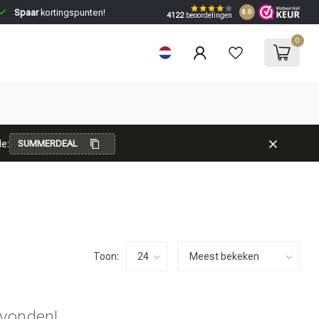
Spaar
kortingspunten!
8.9
4122
beoordelingen
0
e:
SUMMERDEAL
Toon:
vonden!