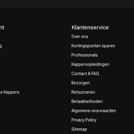
nt
Klantenservice
Over ons
g
Kortingspunten sparen
Keuze van onze
CombiDeals
Professionals
Kappers
Kappersopleidingen
Contact & FAQ
Bezorgen
ze Kappers
Retourneren
Betaalmethoden
Algemene voorwaarden
Privacy Policy
Sitemap