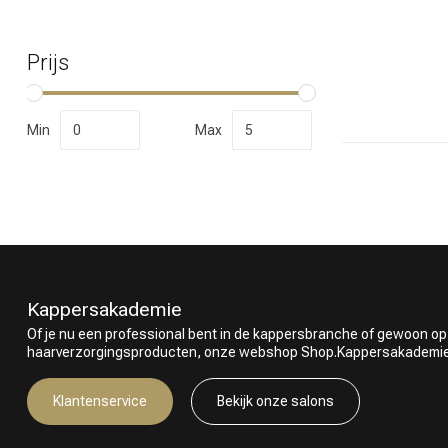
Prijs
Welke categorie
Min
Max
Kappersakademie
Of je nu een professional bent in de kappersbranche of gewoon op
haarverzorgingsproducten, onze webshop Shop.Kappersakademie.nl
Merken
Klantenservice
Bekijk onze salons