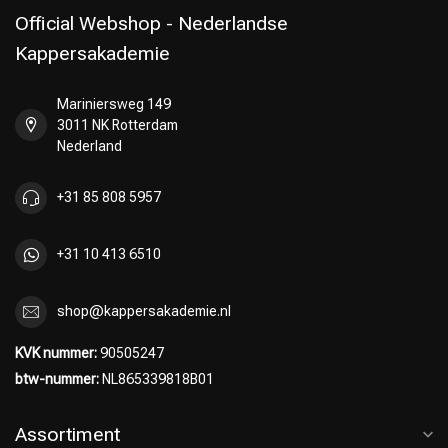
Official Webshop - Nederlandse
Kappersakademie
Mariniersweg 149
Omvorming
CombiDeals
3011 NK Rotterdam
Nederland
+31 85 808 5957
+31 10 413 6510
shop@kappersakademie.nl
KVK nummer:
90505247
btw-nummer:
NL865339818B01
Assortiment