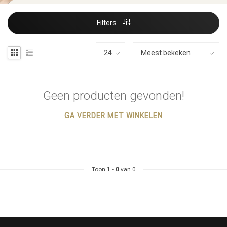
Filters
Geen producten gevonden!
GA VERDER MET WINKELEN
Toon
1
-
0
van 0
Haarstyling
Haarkleuring