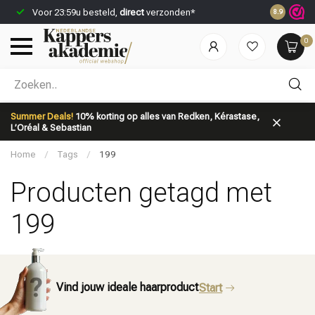
Voor 23:59u besteld,
direct
verzonden*
Spaar
kort
8.9
0
Welke categorie ben jij naar op zoek?
Summer Deals!
10% korting op alles van Redken, Kérastase,
L’Oréal & Sebastian
Home
/
Tags
/
199
Producten getagd met
199
Merken
Haarverzorging
Vind jouw ideale haarproduct
Start