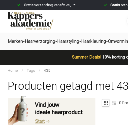
Gratis
verzending vanaf € 35,- *
Gratis
reto
Merken
Haarverzorging
Haarstyling
Haarkleuring
Omvormi
Summer Deals!
10% korting o
Home
/
Tags
/
435
Producten getagd met 4
0
Pro
Vind jouw
ideale haarproduct
Start