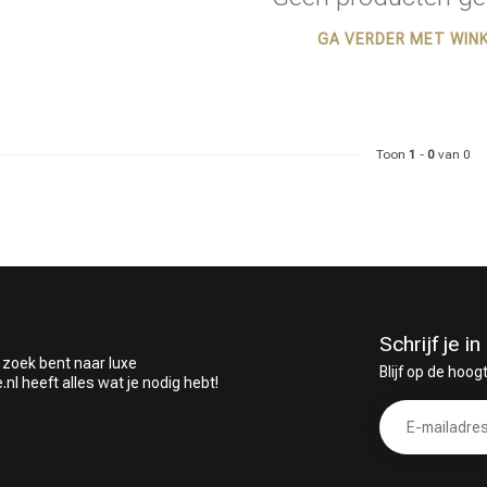
GA VERDER MET WIN
 ben jij naar op zoek?
Toon
1
-
0
van 0
Schrijf je 
 zoek bent naar luxe
Blijf op de hoog
 heeft alles wat je nodig hebt!
Haarverzorging
Haarstyling