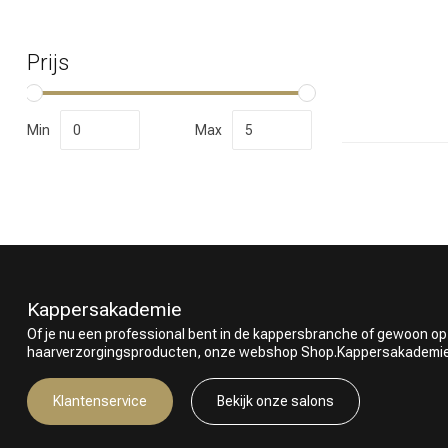
Prijs
Welke categorie
Min
Max
Kappersakademie
Of je nu een professional bent in de kappersbranche of gewoon op
haarverzorgingsproducten, onze webshop Shop.Kappersakademie.nl
Merken
Klantenservice
Bekijk onze salons