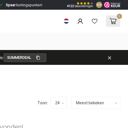
Spaar
kortingspunten!
8.9
4122
beoordelingen
0
e:
SUMMERDEAL
Toon:
vonden!