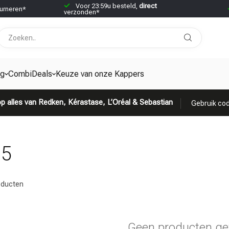
Voor 23:59u besteld,
direct
urneren*
verzonden*
ng
CombiDeals
Keuze van onze Kappers
p alles van Redken, Kérastase, L’Oréal & Sebastian
Gebruik cod
35
ducten
Geen producten ge