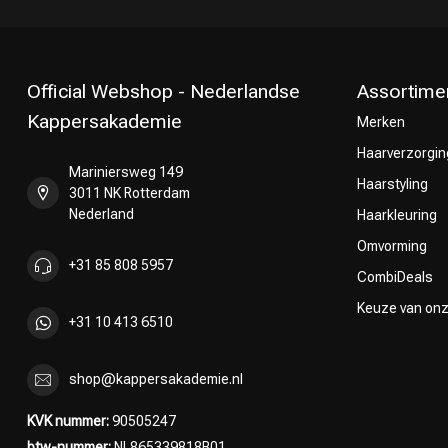
Official Webshop - Nederlandse
Assortime
Kappersakademie
Merken
Haarverzorgin
Mariniersweg 149
Omvorming
Haarstyling
3011 NK Rotterdam
Nederland
Haarkleuring
Omvorming
+31 85 808 5957
CombiDeals
Keuze van on
+31 10 413 6510
shop@kappersakademie.nl
KVK nummer:
90505247
btw-nummer:
NL865339818B01