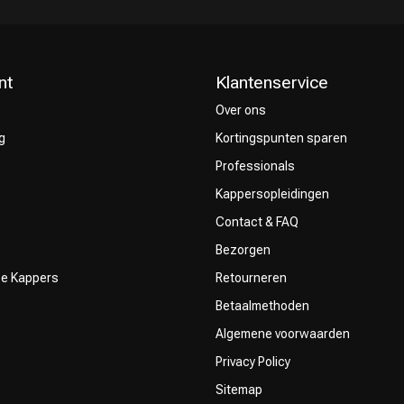
nt
Klantenservice
Over ons
g
Kortingspunten sparen
Keuze van onze
CombiDeals
Professionals
Kappers
Kappersopleidingen
Contact & FAQ
Bezorgen
ze Kappers
Retourneren
Betaalmethoden
Algemene voorwaarden
Privacy Policy
Sitemap